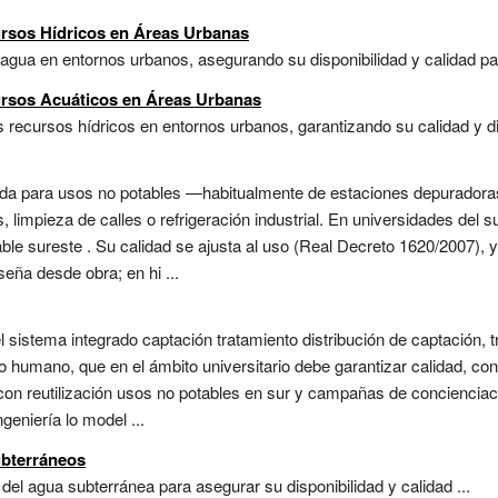
ursos Hídricos en Áreas Urbanas
agua en entornos urbanos, asegurando su disponibilidad y calidad par
ursos Acuáticos en Áreas Urbanas
 recursos hídricos en entornos urbanos, garantizando su calidad y dis
ratada para usos no potables —habitualmente de estaciones depurado
, limpieza de calles o refrigeración industrial. En universidades del su
ble sureste . Su calidad se ajusta al uso (Real Decreto 1620/2007), 
eña desde obra; en hi ...
l sistema integrado captación tratamiento distribución de captación,
humano, que en el ámbito universitario debe garantizar calidad, conti
 con reutilización usos no potables en sur y campañas de concienciac
geniería lo model ...
ubterráneos
el agua subterránea para asegurar su disponibilidad y calidad ...