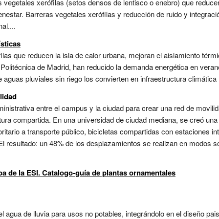
 vegetales xerófilas (setos densos de lentisco o enebro) que reducen
enestar. Barreras vegetales xerófilas y reducción de ruido y integraci
al....
sticas
las que reducen la isla de calor urbana, mejoran el aislamiento térmi
d Politécnica de Madrid, han reducido la demanda energética en vera
 aguas pluviales sin riego los convierten en infraestructura climática m
lidad
ministrativa entre el campus y la ciudad para crear una red de movilida
uctura compartida. En una universidad de ciudad mediana, se creó un
itario a transporte público, bicicletas compartidas con estaciones in
 El resultado: un 48% de los desplazamientos se realizan en modos s
ioa de la ESI. Catalogo-guía de plantas ornamentales
el agua de lluvia para usos no potables, integrándolo en el diseño pa