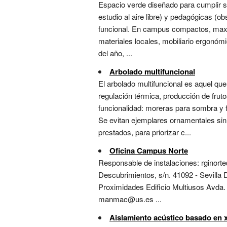
Espacio verde diseñado para cumplir s
estudio al aire libre) y pedagógicas (o
funcional. En campus compactos, maxim
materiales locales, mobiliario ergonómic
del año, ...
Arbolado multifuncional
El arbolado multifuncional es aquel qu
regulación térmica, producción de fruto
funcionalidad: moreras para sombra y fr
Se evitan ejemplares ornamentales sin r
prestados, para priorizar c...
Oficina Campus Norte
Responsable de instalaciones: rginort
Descubrimientos, s/n. 41092 - Sevil
Proximidades Edificio Multiusos Avda
manmac@us.es ...
Aislamiento acústico basado en 