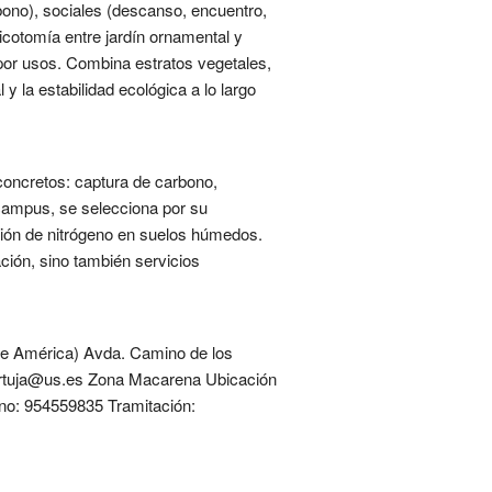
ono), sociales (descanso, encuentro,
dicotomía entre jardín ornamental y
por usos. Combina estratos vegetales,
y la estabilidad ecológica a lo largo
concretos: captura de carbono,
n campus, se selecciona por su
ación de nitrógeno en suelos húmedos.
ación, sino también servicios
 de América) Avda. Camino de los
rtuja@us.es Zona Macarena Ubicación
no: 954559835 Tramitación: