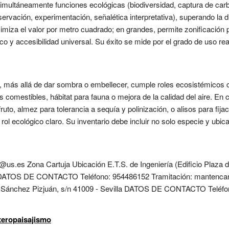
imultáneamente funciones ecológicas (biodiversidad, captura de carb
bservación, experimentación, señalética interpretativa), superando la 
iza el valor por metro cuadrado; en grandes, permite zonificación 
o y accesibilidad universal. Su éxito se mide por el grado de uso real 
e, más allá de dar sombra o embellecer, cumple roles ecosistémicos 
s comestibles, hábitat para fauna o mejora de la calidad del aire. E
uto, almez para tolerancia a sequía y polinización, o alisos para fij
ol ecológico claro. Su inventario debe incluir no solo especie y ubic
e@us.es Zona Cartuja Ubicación E.T.S. de Ingeniería (Edificio Plaza
la DATOS DE CONTACTO Teléfono: 954486152 Tramitación: mantenca
. Sánchez Pizjuán, s/n 41009 - Sevilla DATOS DE CONTACTO Teléfo
xeropaisajismo