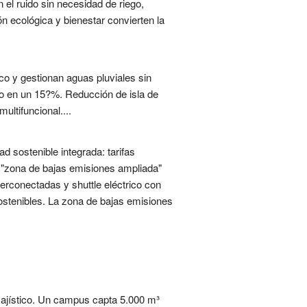
 el ruido sin necesidad de riego,
ón ecológica y bienestar convierten la
co y gestionan aguas pluviales sin
no en un 15?%. Reducción de isla de
ultifuncional....
d sostenible integrada: tarifas
a "zona de bajas emisiones ampliada"
terconectadas y shuttle eléctrico con
ostenibles. La zona de bajas emisiones
isajístico. Un campus capta 5.000 m³