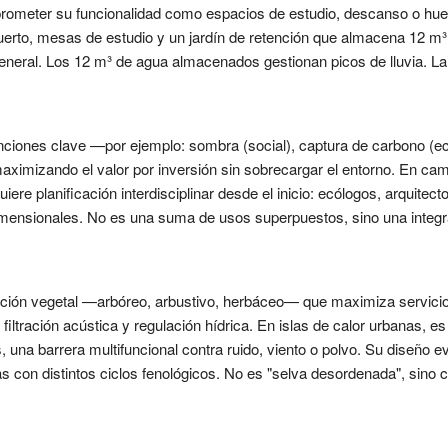
ometer su funcionalidad como espacios de estudio, descanso o huerto
rto, mesas de estudio y un jardín de retención que almacena 12 m³ d
general. Los 12 m³ de agua almacenados gestionan picos de lluvia. La 
iones clave —por ejemplo: sombra (social), captura de carbono (ecoló
imizando el valor por inversión sin sobrecargar el entorno. En cam
uiere planificación interdisciplinar desde el inicio: ecólogos, arquite
dimensionales. No es una suma de usos superpuestos, sino una integ
icación vegetal —arbóreo, arbustivo, herbáceo— que maximiza servici
 filtración acústica y regulación hídrica. En islas de calor urbanas, e
s, una barrera multifuncional contra ruido, viento o polvo. Su diseño
con distintos ciclos fenológicos. No es "selva desordenada", sino co