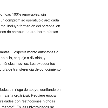
ctricas 100% renovables, sin
 Es un compromiso operativo claro: cada
nte. Incluye formación del personal en
ciones de campus neutro. herramientas
e plantas —especialmente autóctonas o
emilla, esqueje o división, y
os, túneles móviles. Los excedentes
ctura de transferencia de conocimiento
rboles sin riego de apoyo, confiando en
n materia orgánica). Requiere época
rsidades con restricciones hídricas
y respeto". En las universidades se