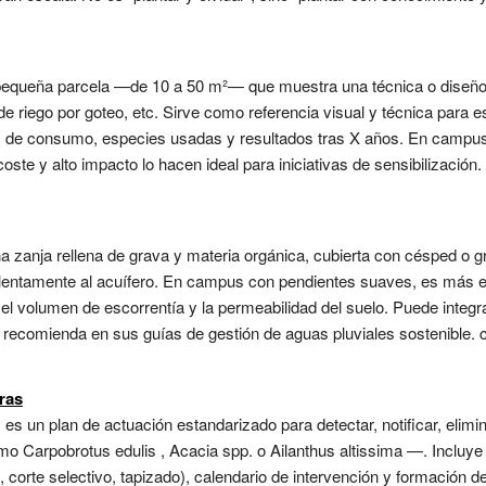
pequeña parcela —de 10 a 50 m²— que muestra una técnica o diseño 
e riego por goteo, etc. Sirve como referencia visual y técnica para es
os de consumo, especies usadas y resultados tras X años. En campus 
oste y alto impacto lo hacen ideal para iniciativas de sensibilización
 una zanja rellena de grava y materia orgánica, cubierta con césped o
a lentamente al acuífero. En campus con pendientes suaves, es más 
el volumen de escorrentía y la permeabilidad del suelo. Puede integ
se recomienda en sus guías de gestión de aguas pluviales sostenible.
ras
es un plan de actuación estandarizado para detectar, notificar, elimi
Carpobrotus edulis , Acacia spp. o Ailanthus altissima —. Incluye li
corte selectivo, tapizado), calendario de intervención y formación d