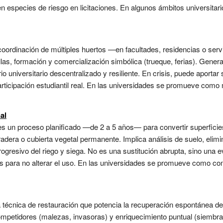
n especies de riesgo en licitaciones. En algunos ámbitos universitari
 coordinación de múltiples huertos —en facultades, residencias o s
las, formación y comercialización simbólica (trueque, ferias). Genera
o universitario descentralizado y resiliente. En crisis, puede aportar 
rticipación estudiantil real. En las universidades se promueve como 
al
es un proceso planificado —de 2 a 5 años— para convertir superficie
dera o cubierta vegetal permanente. Implica análisis de suelo, elimin
ogresivo del riego y siega. No es una sustitución abrupta, sino una
es para no alterar el uso. En las universidades se promueve como c
a técnica de restauración que potencia la recuperación espontánea d
competidores (malezas, invasoras) y enriquecimiento puntual (siembra