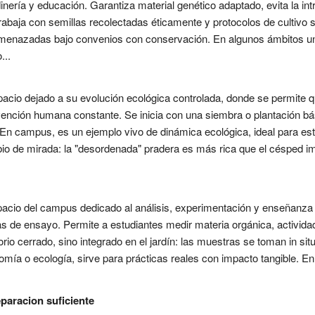
inería y educación. Garantiza material genético adaptado, evita la in
rabaja con semillas recolectadas éticamente y protocolos de cultivo 
menazadas bajo convenios con conservación. En algunos ámbitos univ
...
pacio dejado a su evolución ecológica controlada, donde se permite q
nción humana constante. Se inicia con una siembra o plantación bás
. En campus, es un ejemplo vivo de dinámica ecológica, ideal para e
io de mirada: la "desordenada" pradera es más rica que el césped 
pacio del campus dedicado al análisis, experimentación y enseñanza 
las de ensayo. Permite a estudiantes medir materia orgánica, activid
io cerrado, sino integrado en el jardín: las muestras se toman in situ
mía o ecología, sirve para prácticas reales con impacto tangible. En
paracion suficiente