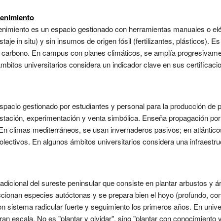
tenimiento
nimiento es un espacio gestionado con herramientas manuales o elé
aje in situ) y sin insumos de origen fósil (fertilizantes, plásticos).
de carbono. En campus con planes climáticos, se amplía progresivame
mbitos universitarios considera un indicador clave en sus certifica
n espacio gestionado por estudiantes y personal para la producción d
tación, experimentación y venta simbólica. Enseña propagación por s
 En climas mediterráneos, se usan invernaderos pasivos; en atlántic
ectivos. En algunos ámbitos universitarios considera una infraestru
adicional del sureste peninsular que consiste en plantar arbustos y á
ccionan especies autóctonas y se prepara bien el hoyo (profundo, co
n sistema radicular fuerte y seguimiento los primeros años. En unive
ran escala. No es "plantar y olvidar", sino "plantar con conocimiento 