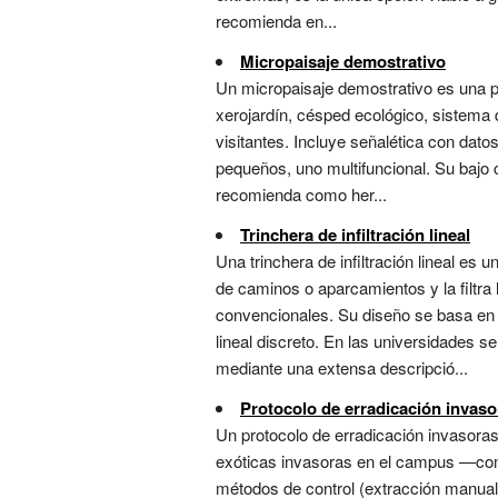
recomienda en...
Micropaisaje demostrativo
Un micropaisaje demostrativo es una 
xerojardín, césped ecológico, sistema d
visitantes. Incluye señalética con dat
pequeños, uno multifuncional. Su bajo c
recomienda como her...
Trinchera de infiltración lineal
Una trinchera de infiltración lineal es
de caminos o aparcamientos y la filtr
convencionales. Su diseño se basa en 
lineal discreto. En las universidades 
mediante una extensa descripció...
Protocolo de erradicación invaso
Un protocolo de erradicación invasoras 
exóticas invasoras en el campus —como 
métodos de control (extracción manual, 