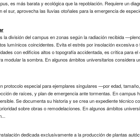
s, es más barata y ecológica que la repoblación. Requiere un diagn
n el sur, aprovecha las lluvias otoñales para la emergencia de espec
ar
 es la división del campus en zonas según la radiación recibida —p
s lumínicos coincidentes. Evita el estrés por insolación excesiva o f
dades con edificios altos o topografía accidentada, es crítica para el 
 modular la sombra. En algunos ámbitos universitarios considera u
un protocolo especial para ejemplares singulares —por edad, tamaño,
tección de raíces, y plan de emergencia ante tormentas. En campus hi
rsible. Se documenta su historia y se crea un expediente técnico co
prioridad sobre obras o remodelaciones. En algunos ámbitos universit
...
nstalación dedicada exclusivamente a la producción de plantas autóc