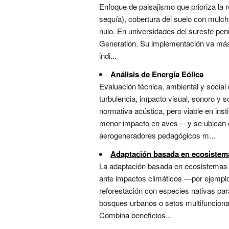
Enfoque de paisajismo que prioriza la 
sequía), cobertura del suelo con mulch
nulo. En universidades del sureste peni
Generation. Su implementación va más a
indi...
Análisis de Energía Eólica
Evaluación técnica, ambiental y social
turbulencia, impacto visual, sonoro y s
normativa acústica, pero viable en inst
menor impacto en aves— y se ubican e
aerogeneradores pedagógicos m...
Adaptación basada en ecosistem
La adaptación basada en ecosistemas (A
ante impactos climáticos —por ejemplo, 
reforestación con especies nativas para
bosques urbanos o setos multifuncional
Combina beneficios...