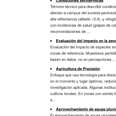
Condiciones xerotérmicas
Término técnico para describir condi
afectan a campus del sureste peninsul
alta reflectancia (albedo >0,4), y refu
con incidencias de salud (golpes de ca
recomendaciones de ...
Evaluación del impacto en la xen
Evaluación del impacto de especies e
zonas de referencia. Muestreos periódi
basen en datos, no en percepciones....
Agricultura de Precisión
Enfoque que usa tecnología para dosis
en el momento y lugar óptimos, reducie
investigación aplicada. Algunas instit
cultivos locales. En zonas con estrés h
e...
Aprovechamiento de aguas pluvi
El aprovechamiento de aguas pluviales 