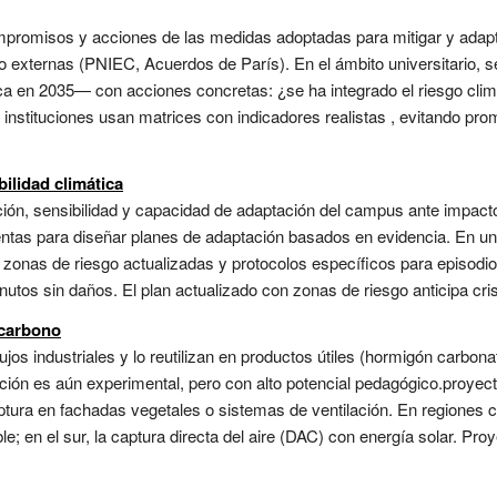
ompromisos y acciones de las medidas adoptadas para mitigar y adapt
o externas (PNIEC, Acuerdos de París). En el ámbito universitario, 
a en 2035— con acciones concretas: ¿se ha integrado el riesgo clim
s instituciones usan matrices con indicadores realistas , evitando p
ilidad climática
ción, sensibilidad y capacidad de adaptación del campus ante impact
as para diseñar planes de adaptación basados en evidencia. En una i
 zonas de riesgo actualizadas y protocolos específicos para episodio
utos sin daños. El plan actualizado con zonas de riesgo anticipa crisi
 carbono
jos industriales y lo reutilizan en productos útiles (hormigón carbon
ción es aún experimental, pero con alto potencial pedagógico.proyecto
ptura en fachadas vegetales o sistemas de ventilación. En regiones co
; en el sur, la captura directa del aire (DAC) con energía solar. Proy