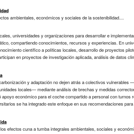
lidad
tos ambientales, económicos y sociales de la sostenibilidad....
cales, universidades y organizaciones para desarrollar e implementar
ático, compartiendo conocimientos, recursos y experiencias. En unive
conocimiento científico a políticas locales, desarrollo de proyectos pil
ticipan en proyectos de investigación aplicada, análisis de datos cli
ca
scarbonización y adaptación no dejen atrás a colectivos vulnerables —
idades locales— mediante análisis de brechas y medidas correctoras.
ó apoyo económico para el coche compartido a personal con turnos rot
sitarios se ha integrado este enfoque en sus recomendaciones para n
Vida
de los efectos cuna a tumba integrales ambientales, sociales y económ