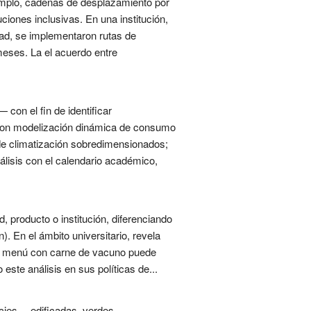
jemplo, cadenas de desplazamiento por
iones inclusivas. En una institución,
dad, se implementaron rutas de
eses. La el acuerdo entre
 con el fin de identificar
s con modelización dinámica de consumo
 de climatización sobredimensionados;
álisis con el calendario académico,
 producto o institución, diferenciando
n). En el ámbito universitario, revela
 Un menú con carne de vacuno puede
este análisis en sus políticas de...
icies —edificadas, verdes,