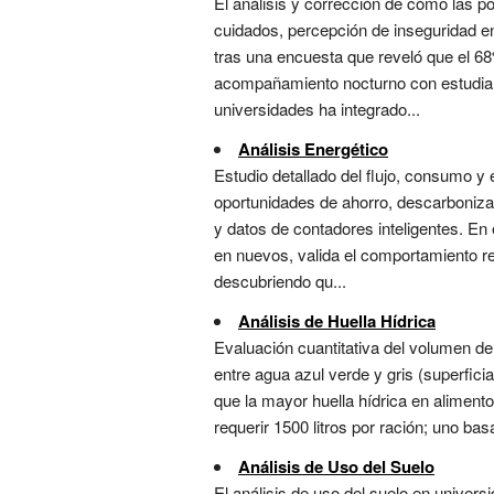
El análisis y corrección de cómo las 
cuidados, percepción de inseguridad en
tras una encuesta que reveló que el 68
acompañamiento nocturno con estudiant
universidades ha integrado...
Análisis Energético
Estudio detallado del flujo, consumo y 
oportunidades de ahorro, descarboniza
y datos de contadores inteligentes. En
en nuevos, valida el comportamiento rea
descubriendo qu...
Análisis de Huella Hídrica
Evaluación cuantitativa del volumen de
entre agua azul verde y gris (superficia
que la mayor huella hídrica en aliment
requerir 1500 litros por ración; uno ba
Análisis de Uso del Suelo
El análisis de uso del suelo en univer