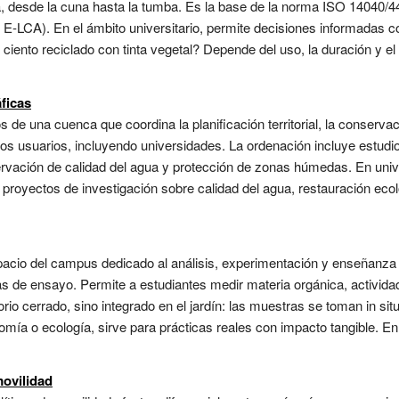
a, desde la cuna hasta la tumba. Es la base de la norma ISO 14040/44
E-LCA). En el ámbito universitario, permite decisiones informadas con
 ciento reciclado con tinta vegetal? Depende del uso, la duración y el
ficas
os de una cuenca que coordina la planificación territorial, la conserv
s usuarios, incluyendo universidades. La ordenación incluye estudio
nservación de calidad del agua y protección de zonas húmedas. En un
 proyectos de investigación sobre calidad del agua, restauración ecol
pacio del campus dedicado al análisis, experimentación y enseñanza 
las de ensayo. Permite a estudiantes medir materia orgánica, activid
io cerrado, sino integrado en el jardín: las muestras se toman in situ
mía o ecología, sirve para prácticas reales con impacto tangible. En
movilidad