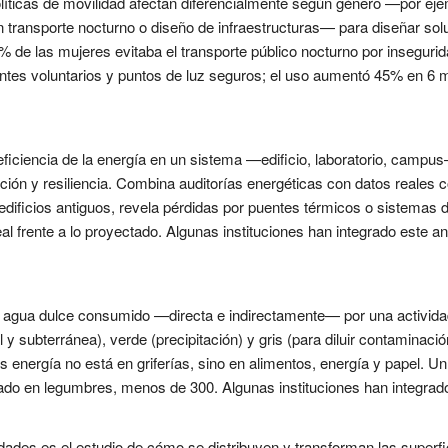
políticas de movilidad afectan diferencialmente según género —por e
 transporte nocturno o diseño de infraestructuras— para diseñar soluc
% de las mujeres evitaba el transporte público nocturno por inseguri
es voluntarios y puntos de luz seguros; el uso aumentó 45% en 6 m
eficiencia de la energía en un sistema —edificio, laboratorio, campus—
ción y resiliencia. Combina auditorías energéticas con datos reale
 edificios antiguos, revela pérdidas por puentes térmicos o sistemas
l frente a lo proyectado. Algunas instituciones han integrado este an
 agua dulce consumido —directa e indirectamente— por una actividad,
l y subterránea), verde (precipitación) y gris (para diluir contaminació
os energía no está en griferías, sino en alimentos, energía y papel.
sado en legumbres, menos de 300. Algunas instituciones han integrado 
sidades es el estudio de cómo se distribuyen y transforman las superf