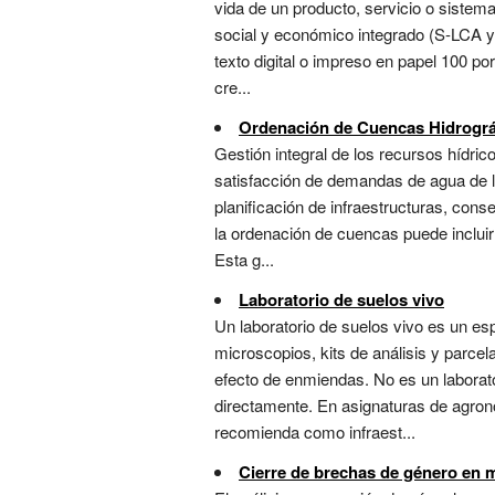
vida de un producto, servicio o sistem
social y económico integrado (S-LCA y 
texto digital o impreso en papel 100 por
cre...
Ordenación de Cuencas Hidrográ
Gestión integral de los recursos hídric
satisfacción de demandas de agua de lo
planificación de infraestructuras, co
la ordenación de cuencas puede incluir
Esta g...
Laboratorio de suelos vivo
Un laboratorio de suelos vivo es un es
microscopios, kits de análisis y parce
efecto de enmiendas. No es un laborator
directamente. En asignaturas de agrono
recomienda como infraest...
Cierre de brechas de género en 