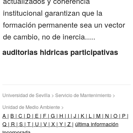
actualizados y coherencia
institucional garantizan que la
formación permanente sea un vector
de cambio, no de inercia.....
auditorias hidricas participativas
Universidad de Sevilla > Servicio de Mantenimiento >
Unidad de Medio Ambiente >
A |
B |
C |
D |
E |
F |
G |
H |
I |
J |
K |
L |
M |
N |
O |
P |
Q |
R |
S |
T |
U |
V |
X |
Y |
Z |
última información
incorporada