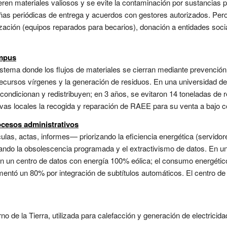
en materiales valiosos y se evite la contaminación por sustancias p
as periódicas de entrega y acuerdos con gestores autorizados. Pero 
ilización (equipos reparados para becarios), donación a entidades soc
ampus
tema donde los flujos de materiales se cierran mediante prevención, r
 recursos vírgenes y la generación de residuos. En una universidad de
acondicionan y redistribuyen; en 3 años, se evitaron 14 toneladas de 
vas locales la recogida y reparación de RAEE para su venta a bajo cos
ocesos administrativos
las, actas, informes— priorizando la eficiencia energética (servidor
itando la obsolescencia programada y el extractivismo de datos. En un
en un centro de datos con energía 100% eólica; el consumo energético
entó un 80% por integración de subtítulos automáticos. El centro de
rno de la Tierra, utilizada para calefacción y generación de electricidad