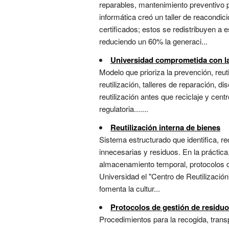
reparables, mantenimiento preventivo p
informática creó un taller de reacond
certificados; estos se redistribuyen a 
reduciendo un 60% la generaci...
Universidad comprometida con la
Modelo que prioriza la prevención, reuti
reutilización, talleres de reparación, 
reutilización antes que reciclaje y cent
regulatoria.......
Reutilización interna de bienes
Sistema estructurado que identifica, r
innecesarias y residuos. En la práctica
almacenamiento temporal, protocolos d
Universidad el "Centro de Reutilización
fomenta la cultur...
Protocolos de gestión de residu
Procedimientos para la recogida, transp