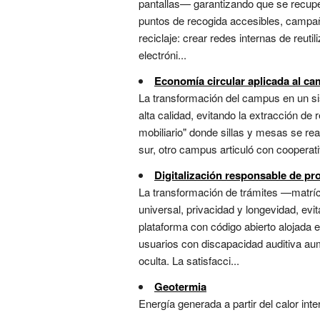
pantallas— garantizando que se recuper
puntos de recogida accesibles, campañ
reciclaje: crear redes internas de reut
electróni...
Economía circular aplicada al c
La transformación del campus en un sis
alta calidad, evitando la extracción de
mobiliario" donde sillas y mesas se re
sur, otro campus articuló con cooperati
Digitalización responsable de pr
La transformación de trámites —matrícu
universal, privacidad y longevidad, ev
plataforma con código abierto alojada 
usuarios con discapacidad auditiva aum
oculta. La satisfacci...
Geotermia
Energía generada a partir del calor inte