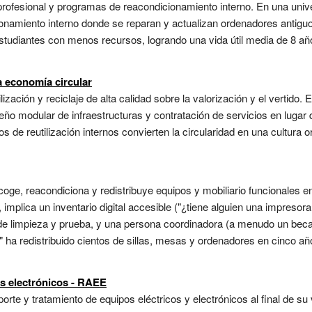
rofesional y programas de reacondicionamiento interno. En una univer
icionamiento interno donde se reparan y actualizan ordenadores ant
estudiantes con menos recursos, logrando una vida útil media de 8 año
 economía circular
lización y reciclaje de alta calidad sobre la valorización y el vertido
diseño modular de infraestructuras y contratación de servicios en luga
ros de reutilización internos convierten la circularidad en una cultura 
ecoge, reacondiciona y redistribuye equipos y mobiliario funcionales
, implica un inventario digital accesible ("¿tiene alguien una impresor
e limpieza y prueba, y una persona coordinadora (a menudo un becari
" ha redistribuido cientos de sillas, mesas y ordenadores en cinco añ
os electrónicos - RAEE
orte y tratamiento de equipos eléctricos y electrónicos al final de s