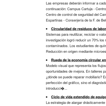
Las empresas deberán informar a cada t
continuación: Campus Cartuja - Centro 
Centro de control de seguridad del Cam
Espartinas - Conserjería de la F. de B
Circularidad de residuos de labor
Sistemas para reutilizar, reciclar o val
investigación logró reducir un 70% los
contaminados. Los estudiantes de quím
Reducción en origen mediante microescal
Rueda de la economía circular e
Modelo visual que representa los flujo
oportunidades de mejora. En talleres pa
¿dónde se puede reparar mobiliario? En
perfección del gráfico, sino el diagnó
introducci�...
Ciclo de vida extendido de equip
La estrategia de alargar drásticament