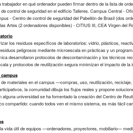
rabajador en qué ordenador pueden firmar dentro de la lista de orde
de control de seguridad en el edificio Talleres. Campus Central - Of
pus - Centro de control de seguridad del Pabellón de Brasil (dos or
ellas Artes (2 ordenadores disponibles) - CITIUS III, CEA Virgen del
atorio
orizar los residuos específicos de laboratorios: vidrio, plásticos, reac
 residuos peligrosos mediante microescala en prácticas y un programa
ica desarrollaron protocolos de descontaminación y los técnicos rec
a y protocolos de reutilización segura minimizan el impacto de la inv
n campus
s de materiales en el campus —compras, uso, reutilización, reciclaje
rticipativos, la comunidad dibuja los flujos reales y propone solucione
 alguna universidad se ha fomentado la creación del Centro de Reutil
stico compartido: cuando todos ven el mismo sistema, es más fácil cam
os
e la vida útil de equipos —ordenadores, proyectores, mobiliario— me