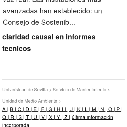
avanzadas han establecido: un
Consejo de Sostenib...
claridad causal en informes
tecnicos
Universidad de Sevilla > Servicio de Mantenimiento >
Unidad de Medio Ambiente >
A |
B |
C |
D |
E |
F |
G |
H |
I |
J |
K |
L |
M |
N |
O |
P |
Q |
R |
S |
T |
U |
V |
X |
Y |
Z |
última información
incorporada