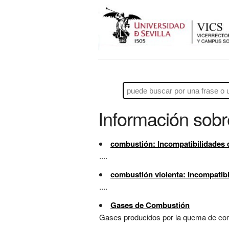
Información sob
combustión: Incompatibilidades 
....
combustión violenta: Incompatib
....
Gases de Combustión
Gases producidos por la quema de combu