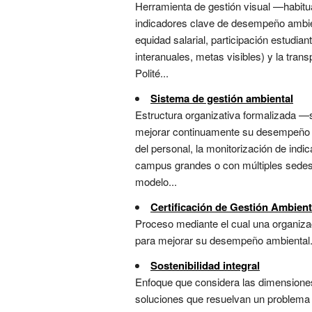
Herramienta de gestión visual —habitua
indicadores clave de desempeño ambient
equidad salarial, participación estudian
interanuales, metas visibles) y la tra
Polité...
Sistema de gestión ambiental
Estructura organizativa formalizada —
mejorar continuamente su desempeño amb
del personal, la monitorización de indic
campus grandes o con múltiples sedes, 
modelo...
Certificación de Gestión Ambient
Proceso mediante el cual una organiz
para mejorar su desempeño ambiental..
Sostenibilidad integral
Enfoque que considera las dimensiones
soluciones que resuelvan un problema cr