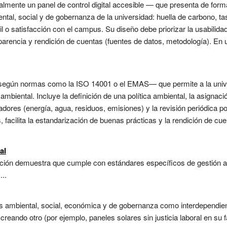
lmente un panel de control digital accesible — que presenta de forma
al, social y de gobernanza de la universidad: huella de carbono, ta
til o satisfacción con el campus. Su diseño debe priorizar la usabilida
nsparencia y rendición de cuentas (fuentes de datos, metodología). En
según normas como la ISO 14001 o el EMAS— que permite a la universi
iental. Incluye la definición de una política ambiental, la asignaci
adores (energía, agua, residuos, emisiones) y la revisión periódica por
facilita la estandarización de buenas prácticas y la rendición de cue
al
ación demuestra que cumple con estándares específicos de gestión 
..
 ambiental, social, económica y de gobernanza como interdependien
eando otro (por ejemplo, paneles solares sin justicia laboral en su fa