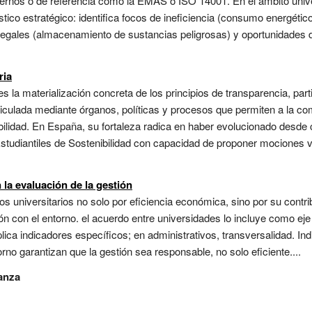
ternos o de referencia como la EMAS o ISO 14001. En el ámbito univers
ico estratégico: identifica focos de ineficiencia (consumo energético
 legales (almacenamiento de sustancias peligrosas) y oportunidades 
ria
s la materialización concreta de los principios de transparencia, part
iculada mediante órganos, políticas y procesos que permiten a la comu
ibilidad. En España, su fortaleza radica en haber evolucionado desde
studiantiles de Sostenibilidad con capacidad de proponer mociones v
 la evaluación de la gestión
 universitarios no solo por eficiencia económica, sino por su contrib
ción con el entorno. el acuerdo entre universidades lo incluye como 
ica indicadores específicos; en administrativos, transversalidad. Ind
orno garantizan que la gestión sea responsable, no solo eficiente....
anza