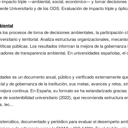
e impacto triple —ambiental, social, económico— y tomar decisiones 
 Verde Universitario y de los ODS. Evaluación de impacto triple y ópti
iental
a los procesos de toma de decisiones ambientales, la participación ci
iversitario y territorial. Analiza estructuras organizacionales, mecan
líticas públicas. Los resultados informan la mejora de la gobernanza in
dicadores de transparencia ambiental. En universidades españolas, el o
sidades es un documento anual, público y verificado externamente qu
al y de gobernanza de la institución, sus metas, avances y retos, s
mejora continua. En España, su formato se ha estandarizado gracias a
e de sostenibilidad universitario (2022), que recomienda estructura 
, lec...
sistemático, documentado y periódico para evaluar el desempeño ambi