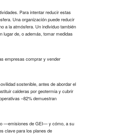
vidades. Para intentar reducir estas
ósfera. Una organización puede reducir
o a la atmósfera. Un individuo también
en lugar de, o además, tomar medidas
 las empresas comprar y vender
vilidad sostenible, antes de abordar el
tituir calderas por geotermia y cubrir
s operativas –82% demuestran
mático —emisiones de GEI— y cómo, a su
es clave para los planes de