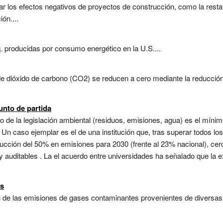
 los efectos negativos de proyectos de construcción, como la restau
ón....
 producidas por consumo energético en la U.S....
de dióxido de carbono (CO2) se reducen a cero mediante la reducci
nto de partida
 de la legislación ambiental (residuos, emisiones, agua) es el mínimo 
. Un caso ejemplar es el de una institución que, tras superar todos lo
cción del 50% en emisiones para 2030 (frente al 23% nacional), cero
y auditables . La el acuerdo entre universidades ha señalado que la 
es
n de las emisiones de gases contaminantes provenientes de diversas 