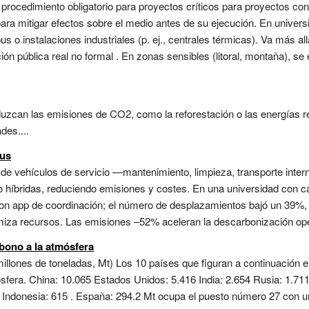
 procedimiento obligatorio para proyectos críticos para proyectos con 
para mitigar efectos sobre el medio antes de su ejecución. En univer
o instalaciones industriales (p. ej., centrales térmicas). Va más all
ión pública real no formal . En zonas sensibles (litoral, montaña), s
duzcan las emisiones de CO2, como la reforestación o las energías r
des....
pus
 de vehículos de servicio —mantenimiento, limpieza, transporte inte
as o híbridas, reduciendo emisiones y costes. En una universidad co
 con app de coordinación; el número de desplazamientos bajó un 39%,
imiza recursos. Las emisiones –52% aceleran la descarbonización oper
bono a la atmósfera
illones de toneladas, Mt) Los 10 países que figuran a continuación
sfera. China: 10.065 Estados Unidos: 5.416 India: 2.654 Rusia: 1.71
 Indonesia: 615 . España: 294.2 Mt ocupa el puesto número 27 con un