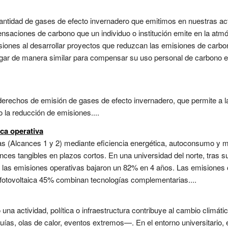
antidad de gases de efecto invernadero que emitimos en nuestras acti
ensaciones de carbono que un individuo o institución emite en la atm
nes al desarrollar proyectos que reduzcan las emisiones de carbon
agar de manera similar para compensar su uso personal de carbono 
derechos de emisión de gases de efecto invernadero, que permite a
 la reducción de emisiones....
ica operativa
as (Alcances 1 y 2) mediante eficiencia energética, autoconsumo y mo
es tangibles en plazos cortos. En una universidad del norte, tras sus
, las emisiones operativas bajaron un 82% en 4 años. Las emisione
 fotovoltaica 45% combinan tecnologías complementarias....
o una actividad, política o infraestructura contribuye al cambio cli
ías, olas de calor, eventos extremos—. En el entorno universitario, 