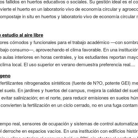
s fallidos en huertos educativos o sociales. Su gestión ideal es el co
ierte el huerto en un laboratorio vivo de economía circular y agroeco
ompostaje in situ en huertos y laboratorio vivo de economía circular
studio al aire libre
ores cómodos y funcionales para el trabajo académico —con sombra d
bajo consumo—, aprovechando el clima favorable. En una institución 
e aulas interiores en horas centrales, y los estudiantes reportan may
lima local. El uso superior en verano demuestra preferencia real....
ógeno
ertilizantes nitrogenados sintéticos (fuente de N?O, potente GEI) med
 suelo. En jardines y huertos del campus, mejora la calidad del suelo
ra evitar salinización; en el norte, para reducir emisiones en suelos
convierten la fertilización en un ciclo cerrado, no en una fuga contamin
iempo real, sensores de ocupación y sistemas de control automatiza
el derroche en espacios vacíos. En una institución con edificios histó