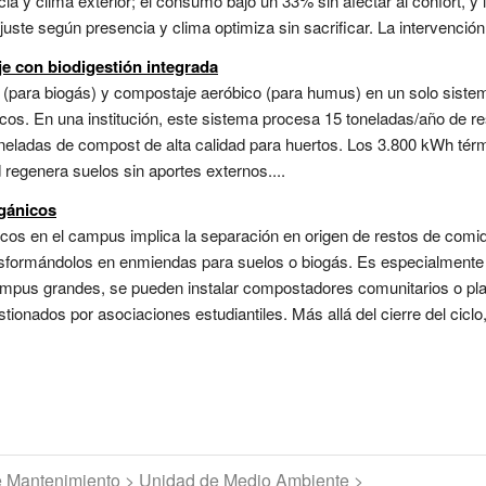
ia y clima exterior; el consumo bajó un 33% sin afectar al confort, y 
uste según presencia y clima optimiza sin sacrificar. La intervención 
e con biodigestión integrada
 (para biogás) y compostaje aeróbico (para humus) en un solo sist
icos. En una institución, este sistema procesa 15 toneladas/año de 
neladas de compost de alta calidad para huertos. Los 3.800 kWh térm
 regenera suelos sin aportes externos....
gánicos
cos en el campus implica la separación en origen de restos de comi
nsformándolos en enmiendas para suelos o biogás. Es especialmente 
 campus grandes, se pueden instalar compostadores comunitarios o p
onados por asociaciones estudiantiles. Más allá del cierre del ciclo
de Mantenimiento > Unidad de Medio Ambiente >