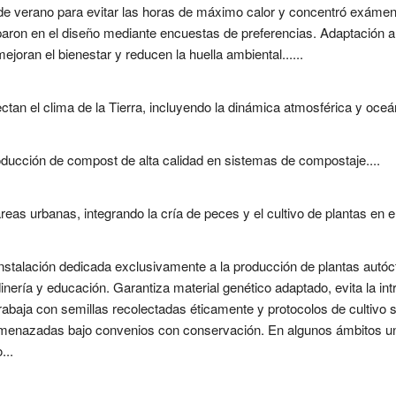
io de verano para evitar las horas de máximo calor y concentró ex
iparon en el diseño mediante encuestas de preferencias. Adaptación a
ejoran el bienestar y reducen la huella ambiental......
ctan el clima de la Tierra, incluyendo la dinámica atmosférica y oceán
roducción de compost de alta calidad en sistemas de compostaje....
as urbanas, integrando la cría de peces y el cultivo de plantas en e
nstalación dedicada exclusivamente a la producción de plantas autóc
inería y educación. Garantiza material genético adaptado, evita la in
rabaja con semillas recolectadas éticamente y protocolos de cultivo 
menazadas bajo convenios con conservación. En algunos ámbitos univ
...