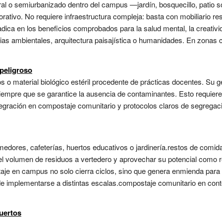
tural o semiurbanizado dentro del campus —jardín, bosquecillo, patio
orativo. No requiere infraestructura compleja: basta con mobiliario resi
dica en los beneficios comprobados para la salud mental, la creativid
as ambientales, arquitectura paisajística o humanidades. En zonas c
peligroso
s o material biológico estéril procedente de prácticas docentes. Su g
empre que se garantice la ausencia de contaminantes. Esto requiere
tegración en compostaje comunitario y protocolos claros de segregació
edores, cafeterías, huertos educativos o jardinería.restos de comid
 el volumen de residuos a vertedero y aprovechar su potencial como 
taje en campus no solo cierra ciclos, sino que genera enmienda para
ede implementarse a distintas escalas.compostaje comunitario en cont
uertos