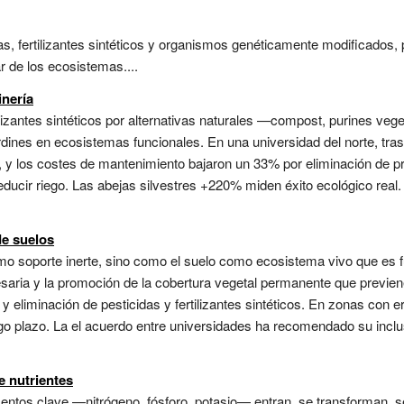
idas, fertilizantes sintéticos y organismos genéticamente modificados
ar de los ecosistemas....
inería
tilizantes sintéticos por alternativas naturales —compost, purines vege
dines en ecosistemas funcionales. En una universidad del norte, tras
 y los costes de mantenimiento bajaron un 33% por eliminación de pr
educir riego. Las abejas silvestres +220% miden éxito ecológico rea
de suelos
mo soporte inerte, sino como el suelo como ecosistema vivo que es 
saria y la promoción de la cobertura vegetal permanente que previene
 eliminación de pesticidas y fertilizantes sintéticos. En zonas con e
go plazo. La el acuerdo entre universidades ha recomendado su inclus
e nutrientes
entos clave —nitrógeno, fósforo, potasio— entran, se transforman, s