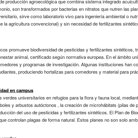
de producción agroecológica que combina sistema integrado acuicultu
nio, son transformados por bacterias en nitratos que nutren las planta
ersitario, sirve como laboratorio vivo para ingeniería ambiental o nut
la agricultura convencional) y sin necesidad de fertilizantes sintéti
icos promueve biodiversidad de pesticidas y fertilizantes sintéticos,
ienestar animal, certificado según normativa europea. En el ámbito uni
omedores y programas de investigación. Algunas instituciones han co
udiantes, produciendo hortalizas para comedores y material para prá
sidad en campus
 verdes universitarios en refugios para la flora y fauna local, median
boles y arbustos autóctonos , la creación de microhábitats (pilas de p
ducción del uso de pesticidas y fertilizantes sintéticos. El Plan de B
que controlan plagas de forma natural. Estos planes no son solo amb