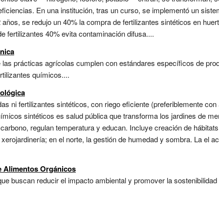
 ineficiencias. En una institución, tras un curso, se implementó un si
 años, se redujo un 40% la compra de fertilizantes sintéticos en huer
e fertilizantes 40% evita contaminación difusa....
ánica
 las prácticas agrícolas cumplen con estándares específicos de prod
rtilizantes químicos....
cológica
as ni fertilizantes sintéticos, con riego eficiente (preferiblemente co
químicos sintéticos es salud pública que transforma los jardines de m
arbono, regulan temperatura y educan. Incluye creación de hábitats 
la xerojardinería; en el norte, la gestión de humedad y sombra. La el 
e Alimentos Orgánicos
e buscan reducir el impacto ambiental y promover la sostenibilidad si