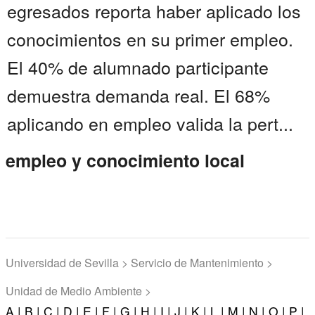
egresados reporta haber aplicado los
conocimientos en su primer empleo.
El 40% de alumnado participante
demuestra demanda real. El 68%
aplicando en empleo valida la pert...
empleo y conocimiento local
Universidad de Sevilla > Servicio de Mantenimiento >
Unidad de Medio Ambiente >
A |
B |
C |
D |
E |
F |
G |
H |
I |
J |
K |
L |
M |
N |
O |
P |