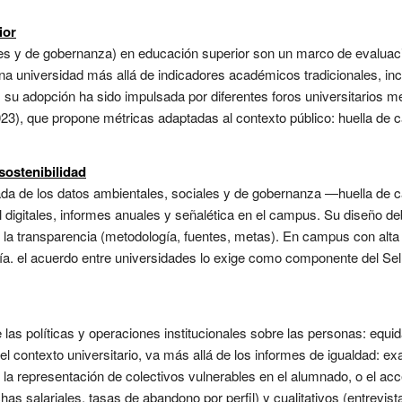
ior
les y de gobernanza) en educación superior son un marco de evaluaci
 universidad más allá de indicadores académicos tradicionales, inco
 su adopción ha sido impulsada por diferentes foros universitarios 
3), que propone métricas adaptadas al contexto público: huella de c
 sostenibilidad
zada de los datos ambientales, sociales y de gobernanza —huella de ca
digitales, informes anuales y señalética en el campus. Su diseño debe
y la transparencia (metodología, fuentes, metas). En campus con alta r
a. el acuerdo entre universidades lo exige como componente del Se
e las políticas y operaciones institucionales sobre las personas: equid
 el contexto universitario, va más allá de los informes de igualdad: e
, la representación de colectivos vulnerables en el alumnado, o el ac
has salariales, tasas de abandono por perfil) y cualitativos (entrevis