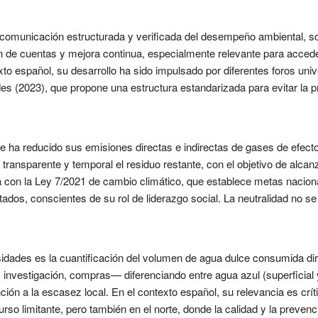
 comunicación estructurada y verificada del desempeño ambiental, s
n de cuentas y mejora continua, especialmente relevante para accede
xto español, su desarrollo ha sido impulsado por diferentes foros un
 (2023), que propone una estructura estandarizada para evitar la pr
e ha reducido sus emisiones directas e indirectas de gases de efect
transparente y temporal el residuo restante, con el objetivo de alcan
con la Ley 7/2021 de cambio climático, que establece metas nacion
ados, conscientes de su rol de liderazgo social. La neutralidad no 
rsidades es la cuantificación del volumen de agua dulce consumida di
 investigación, compras— diferenciando entre agua azul (superficial y
ción a la escasez local. En el contexto español, su relevancia es crí
rso limitante, pero también en el norte, donde la calidad y la prevenci