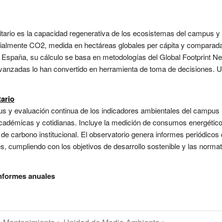
itario es la capacidad regenerativa de los ecosistemas del campus y
ialmente CO2, medida en hectáreas globales per cápita y comparada c
n España, su cálculo se basa en metodologías del Global Footprint N
 avanzadas lo han convertido en herramienta de toma de decisiones. 
ario
 y evaluación continua de los indicadores ambientales del campus un
cadémicas y cotidianas. Incluye la medición de consumos energéticos
a de carbono institucional. El observatorio genera informes periódico
es, cumpliendo con los objetivos de desarrollo sostenible y las norma
informes anuales