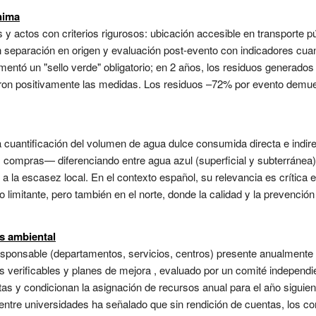
nima
y actos con criterios rigurosos: ubicación accesible en transporte púb
on separación en origen y evaluación post-evento con indicadores cuan
ntó un "sello verde" obligatorio; en 2 años, los residuos generados
aron positivamente las medidas. Los residuos –72% por evento demue
la cuantificación del volumen de agua dulce consumida directa e ind
, compras— diferenciando entre agua azul (superficial y subterránea),
a la escasez local. En el contexto español, su relevancia es crítica
 limitante, pero también en el norte, donde la calidad y la prevención 
as ambiental
esponsable (departamentos, servicios, centros) presente anualmente 
 verificables y planes de mejora , evaluado por un comité independi
as y condicionan la asignación de recursos anual para el año siguien
 entre universidades ha señalado que sin rendición de cuentas, los 