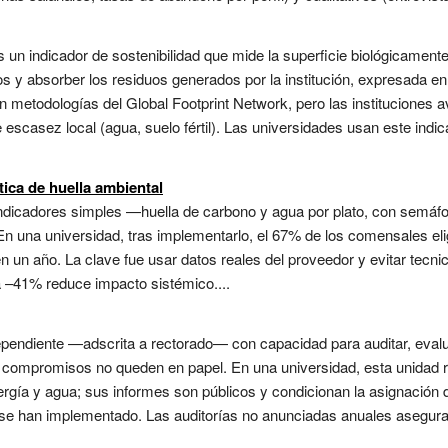
s un indicador de sostenibilidad que mide la superficie biológicamen
 y absorber los residuos generados por la institución, expresada en 
n metodologías del Global Footprint Network, pero las instituciones 
 escasez local (agua, suelo fértil). Las universidades usan este in
ica de huella ambiental
indicadores simples —huella de carbono y agua por plato, con semáfo
n una universidad, tras implementarlo, el 67% de los comensales eligi
 un año. La clave fue usar datos reales del proveedor y evitar tecni
 –41% reduce impacto sistémico....
dependiente —adscrita a rectorado— con capacidad para auditar, evalu
 compromisos no queden en papel. En una universidad, esta unidad re
rgía y agua; sus informes son públicos y condicionan la asignación d
e han implementado. Las auditorías no anunciadas anuales aseguran