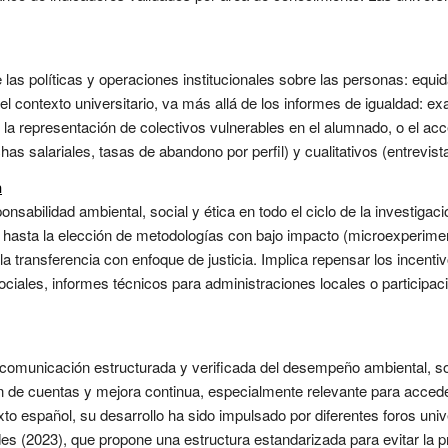
e las políticas y operaciones institucionales sobre las personas: equid
 el contexto universitario, va más allá de los informes de igualdad: e
, la representación de colectivos vulnerables en el alumnado, o el ac
has salariales, tasas de abandono por perfil) y cualitativos (entrevis
n
onsabilidad ambiental, social y ética en todo el ciclo de la investiga
a, hasta la elección de metodologías con bajo impacto (microexperimen
la transferencia con enfoque de justicia. Implica repensar los incent
ociales, informes técnicos para administraciones locales o participac
 comunicación estructurada y verificada del desempeño ambiental, s
n de cuentas y mejora continua, especialmente relevante para accede
xto español, su desarrollo ha sido impulsado por diferentes foros un
 (2023), que propone una estructura estandarizada para evitar la pr