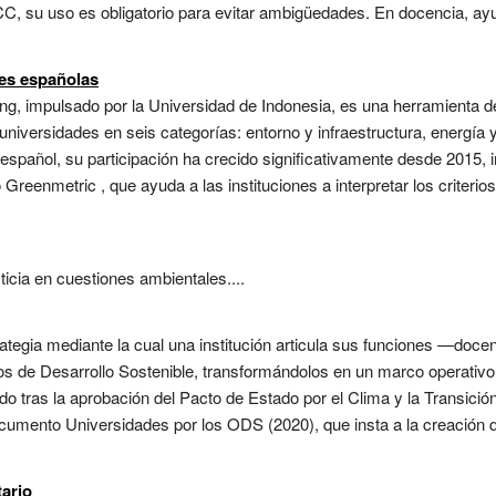
C, su uso es obligatorio para evitar ambigüedades. En docencia, ayu
es españolas
ng, impulsado por la Universidad de Indonesia, es una herramienta d
niversidades en seis categorías: entorno y infraestructura, energía 
 español, su participación ha crecido significativamente desde 2015, 
 Greenmetric , que ayuda a las instituciones a interpretar los criteri
ticia en cuestiones ambientales....
ategia mediante la cual una institución articula sus funciones —docen
os de Desarrollo Sostenible, transformándolos en un marco operativo 
do tras la aprobación del Pacto de Estado por el Clima y la Transic
documento Universidades por los ODS (2020), que insta a la creación
ario