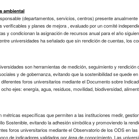
as ambiental
esponsable (departamentos, servicios, centros) presente anualmente 
 verificables y planes de mejora , evaluado por un comité independi
as y condicionan la asignación de recursos anual para el año siguien
 entre universidades ha señalado que sin rendición de cuentas, los 
niversidades son herramientas de medición, seguimiento y rendición 
sociales y de gobernanza, evitando que la sostenibilidad se quede e
r diferentes foros universitarios mediante el Documento sobre Indicad
ho ejes: energía, agua, residuos, movilidad, biodiversidad, aliment
 métricas específicas que permiten a las instituciones medir, gestio
llo Sostenible, evitando la adhesión simbólica y promoviendo la rend
entes foros universitarios mediante el Observatorio de los ODS en la
anco de indicadores validados por área de conocimiento. Las unive