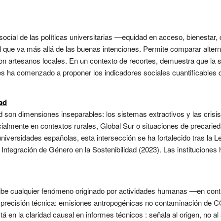
social de las políticas universitarias —equidad en acceso, bienestar
l que va más allá de las buenas intenciones. Permite comparar altern
con artesanos locales. En un contexto de recortes, demuestra que la so
es ha comenzado a proponer los indicadores sociales cuantificables 
ad
ad son dimensiones inseparables: los sistemas extractivos y las crisi
almente en contextos rurales, Global Sur o situaciones de precarieda
universidades españolas, esta intersección se ha fortalecido tras la L
e Integración de Género en la Sostenibilidad (2023). Las institucione
ibe cualquier fenómeno originado por actividades humanas —en contra
on precisión técnica: emisiones antropogénicas no contaminación de 
stá en la claridad causal en informes técnicos : señala al origen, no a