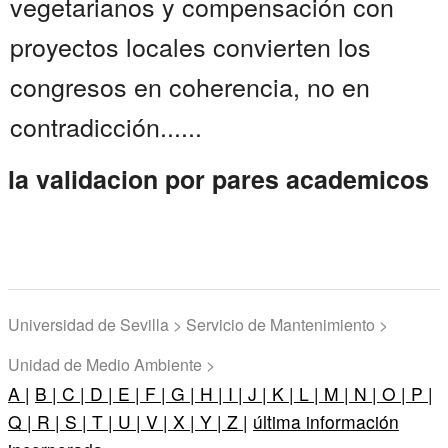
vegetarianos y compensación con
proyectos locales convierten los
congresos en coherencia, no en
contradicción......
la validacion por pares academicos
Universidad de Sevilla > Servicio de Mantenimiento >
Unidad de Medio Ambiente >
A |
B |
C |
D |
E |
F |
G |
H |
I |
J |
K |
L |
M |
N |
O |
P |
Q |
R |
S |
T |
U |
V |
X |
Y |
Z |
última información