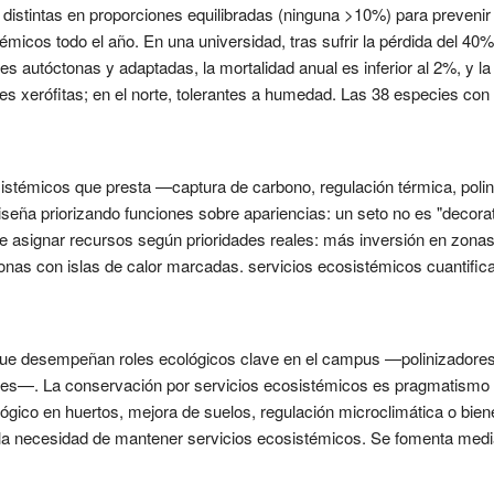
 distintas en proporciones equilibradas (ninguna >10%) para preveni
témicos todo el año. En una universidad, tras sufrir la pérdida del 40%
ies autóctonas y adaptadas, la mortalidad anual es inferior al 2%, y 
es xerófitas; en el norte, tolerantes a humedad. Las 38 especies con 
sistémicos que presta —captura de carbono, regulación térmica, polin
iseña priorizando funciones sobre apariencias: un seto no es "decorativ
 asignar recursos según prioridades reales: más inversión en zonas d
as con islas de calor marcadas. servicios ecosistémicos cuantifica
que desempeñan roles ecológicos clave en el campus —polinizadores
res—. La conservación por servicios ecosistémicos es pragmatismo 
ológico en huertos, mejora de suelos, regulación microclimática o bie
la necesidad de mantener servicios ecosistémicos. Se fomenta median