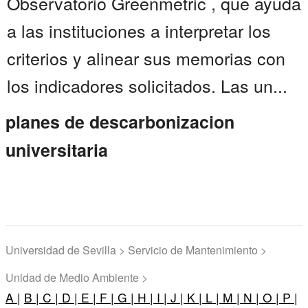
Observatorio Greenmetric , que ayuda
a las instituciones a interpretar los
criterios y alinear sus memorias con
los indicadores solicitados. Las un...
planes de descarbonizacion
universitaria
Universidad de Sevilla > Servicio de Mantenimiento >
Unidad de Medio Ambiente >
A |
B |
C |
D |
E |
F |
G |
H |
I |
J |
K |
L |
M |
N |
O |
P |