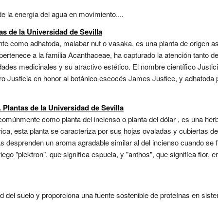
de la energía del agua en movimiento....
as de la Universidad de Sevilla
e como adhatoda, malabar nut o vasaka, es una planta de origen asiá
 pertenece a la familia Acanthaceae, ha capturado la atención tanto 
edades medicinales y su atractivo estético. El nombre científico Justi
o Justicia en honor al botánico escocés James Justice, y adhatoda p
 Plantas de la Universidad de Sevilla
comúnmente como planta del incienso o planta del dólar , es una her
ica, esta planta se caracteriza por sus hojas ovaladas y cubiertas de
as desprenden un aroma agradable similar al del incienso cuando se fr
go "plektron", que significa espuela, y "anthos", que significa flor, e
d del suelo y proporciona una fuente sostenible de proteínas en siste