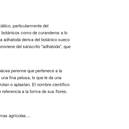
tico, particularmente del
de botánicos como de curanderos a lo
cia adhatoda deriva del botánico sueco
roviene del sánscrito "adhatoda", que
bácea perenne que pertenece a la
 una fina pelusa, lo que le da una
otan o aplastan. El nombre científico
n referencia a la forma de sus flores.
mas agrícolas....