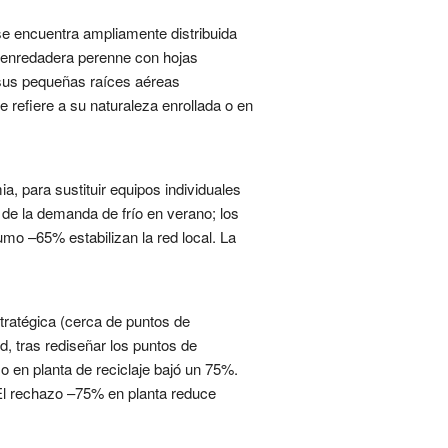
e encuentra ampliamente distribuida
a enredadera perenne con hojas
a sus pequeñas raíces aéreas
se refiere a su naturaleza enrollada o en
a, para sustituir equipos individuales
 de la demanda de frío en verano; los
o –65% estabilizan la red local. La
tratégica (cerca de puntos de
, tras rediseñar los puntos de
 en planta de reciclaje bajó un 75%.
 El rechazo –75% en planta reduce