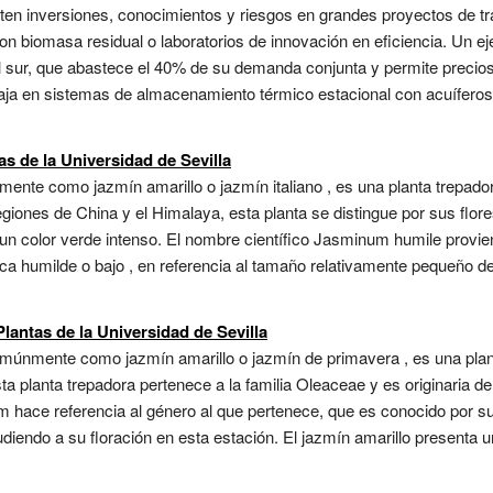
n inversiones, conocimientos y riesgos en grandes proyectos de tran
n biomasa residual o laboratorios de innovación en eficiencia. Un eje
el sur, que abastece el 40% de su demanda conjunta y permite precio
abaja en sistemas de almacenamiento térmico estacional con acuífero
s de la Universidad de Sevilla
te como jazmín amarillo o jazmín italiano , es una planta trepadora
egiones de China y el Himalaya, esta planta se distingue por sus flor
n color verde intenso. El nombre científico Jasminum humile provien
ifica humilde o bajo , en referencia al tamaño relativamente pequeño 
antas de la Universidad de Sevilla
únmente como jazmín amarillo o jazmín de primavera , es una plant
sta planta trepadora pertenece a la familia Oleaceae y es originaria 
m hace referencia al género al que pertenece, que es conocido por su
udiendo a su floración en esta estación. El jazmín amarillo presenta 