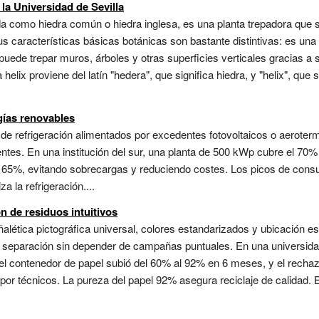
 la Universidad de Sevilla
 como hiedra común o hiedra inglesa, es una planta trepadora que s
s características básicas botánicas son bastante distintivas: es un
puede trepar muros, árboles y otras superficies verticales gracias 
elix proviene del latín "hedera", que significa hiedra, y "helix", que 
gías renovables
e refrigeración alimentados por excedentes fotovoltaicos o aerotermi
entes. En una institución del sur, una planta de 500 kWp cubre el 70%
 65%, evitando sobrecargas y reduciendo costes. Los picos de consum
 la refrigeración....
n de residuos intuitivos
lética pictográfica universal, colores estandarizados y ubicación es
e separación sin depender de campañas puntuales. En una universidad
el contenedor de papel subió del 60% al 92% en 6 meses, y el rechazo
o por técnicos. La pureza del papel 92% asegura reciclaje de calidad.