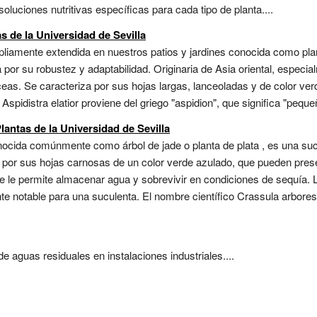
 soluciones nutritivas específicas para cada tipo de planta....
as de la Universidad de Sevilla
mpliamente extendida en nuestros patios y jardines conocida como plan
 por su robustez y adaptabilidad. Originaria de Asia oriental, especi
ceas. Se caracteriza por sus hojas largas, lanceoladas y de color ve
Aspidistra elatior proviene del griego "aspidion", que significa "peque
lantas de la Universidad de Sevilla
ocida comúnmente como árbol de jade o planta de plata , es una sucu
a por sus hojas carnosas de un color verde azulado, que pueden pres
 le permite almacenar agua y sobrevivir en condiciones de sequía. L
nte notable para una suculenta. El nombre científico Crassula arbores
 aguas residuales en instalaciones industriales....