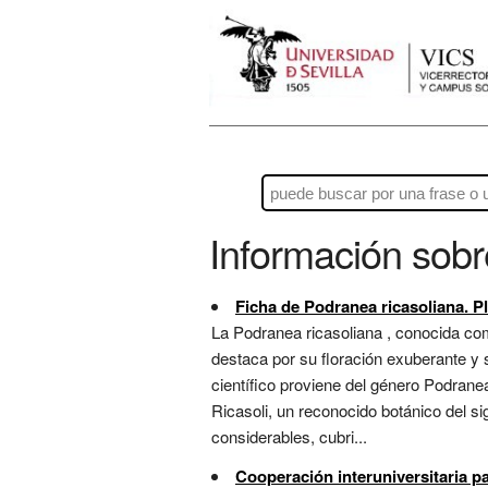
Información sob
Ficha de Podranea ricasoliana. Pl
La Podranea ricasoliana , conocida co
destaca por su floración exuberante y s
científico proviene del género Podranea
Ricasoli, un reconocido botánico del si
considerables, cubri...
Cooperación interuniversitaria p