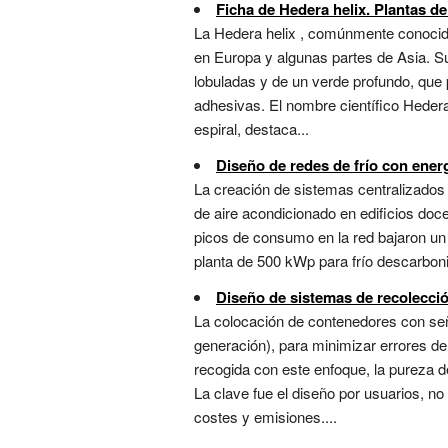
Ficha de Hedera helix. Plantas de
La Hedera helix , comúnmente conocida
en Europa y algunas partes de Asia. Su
lobuladas y de un verde profundo, que 
adhesivas. El nombre científico Hedera h
espiral, destaca...
Diseño de redes de frío con ener
La creación de sistemas centralizados d
de aire acondicionado en edificios doc
picos de consumo en la red bajaron un
planta de 500 kWp para frío descarboniza
Diseño de sistemas de recolecció
La colocación de contenedores con seña
generación), para minimizar errores d
recogida con este enfoque, la pureza d
La clave fue el diseño por usuarios, n
costes y emisiones....