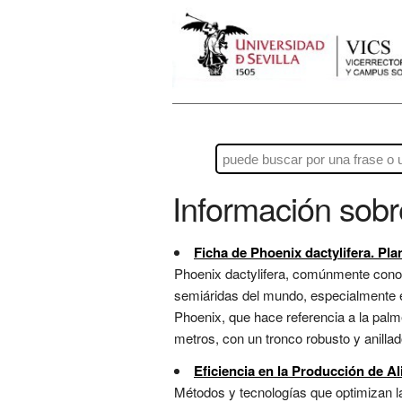
Información sob
Ficha de Phoenix dactylifera. Pla
Phoenix dactylifera, comúnmente conoci
semiáridas del mundo, especialmente en 
Phoenix, que hace referencia a la palme
metros, con un tronco robusto y anilla
Eficiencia en la Producción de A
Métodos y tecnologías que optimizan la