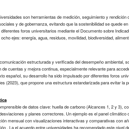
niversidades son herramientas de medición, seguimiento y rendición 
sociales y de gobernanza, evitando que la sostenibilidad se quede e
r diferentes foros universitarios mediante el Documento sobre Indicad
ho ejes: energía, agua, residuos, movilidad, biodiversidad, aliment
 comunicación estructurada y verificada del desempeño ambiental, s
n de cuentas y mejora continua, especialmente relevante para accede
xto español, su desarrollo ha sido impulsado por diferentes foros un
 (2023), que propone una estructura estandarizada para evitar la pr
tica
omprensible de datos clave: huella de carbono (Alcances 1, 2 y 3), c
esviaciones y planes correctores. Un ejemplo es el panel climático d
ón mensual con visualizaciones interactivas y comparativas con año
ción . La el acuerdo entre universidades ha recomendado este nivel