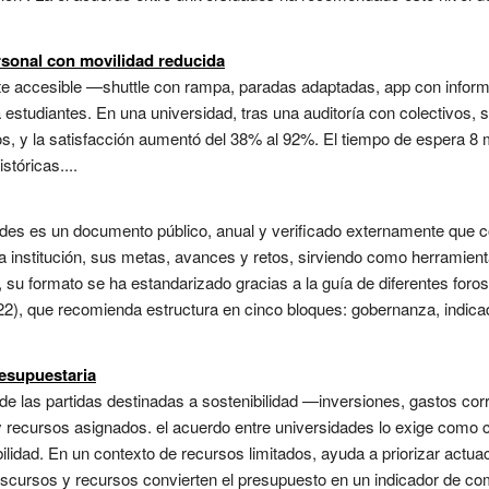
rsonal con movilidad reducida
orte accesible —shuttle con rampa, paradas adaptadas, app con infor
 estudiantes. En una universidad, tras una auditoría con colectivos, se
s, y la satisfacción aumentó del 38% al 92%. El tiempo de espera 8 m
stóricas....
ades es un documento público, anual y verificado externamente que c
 institución, sus metas, avances y retos, sirviendo como herramient
su formato se ha estandarizado gracias a la guía de diferentes foro
022), que recomienda estructura en cinco bloques: gobernanza, indica
resupuestaria
 de las partidas destinadas a sostenibilidad —inversiones, gastos cor
 y recursos asignados. el acuerdo entre universidades lo exige com
ilidad. En un contexto de recursos limitados, ayuda a priorizar actua
scursos y recursos convierten el presupuesto en un indicador de comp