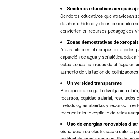
Senderos educativos xeropaisají
Senderos educativos que atraviesan zo
de ahorro hídrico y datos de monitoreo 
convierten en recursos pedagógicos viv
Zonas demostrativas de xeropai
Áreas piloto en el campus diseñadas pa
captación de agua y señalética educat
estas zonas han reducido el riego en 
aumento de visitación de polinizadores
Universidad transparente
Principio que exige la divulgación cla
recursos, equidad salarial, resultados 
metodologías abiertas y reconocimiento
reconocimiento explícito de retos asegu
Uso de energías renovables distr
Generación de electricidad o calor a 
residual del propio campus. En la unive