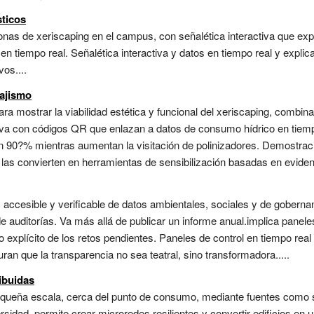
sticos
nas de xeriscaping en el campus, con señalética interactiva que exp
en tiempo real. Señalética interactiva y datos en tiempo real y expli
os....
sajismo
ra mostrar la viabilidad estética y funcional del xeriscaping, combi
iva con códigos QR que enlazan a datos de consumo hídrico en tiempo
un 90?% mientras aumentan la visitación de polinizadores. Demostrac
 las convierten en herramientas de sensibilización basadas en evidenc
ra, accesible y verificable de datos ambientales, sociales y de gober
de auditorías. Va más allá de publicar un informe anual.implica panele
 explícito de los retos pendientes. Paneles de control en tiempo real
ran que la transparencia no sea teatral, sino transformadora.....
ibuidas
pequeña escala, cerca del punto de consumo, mediante fuentes como s
rsidad, permite crear microredes resilientes y convertir edificios en