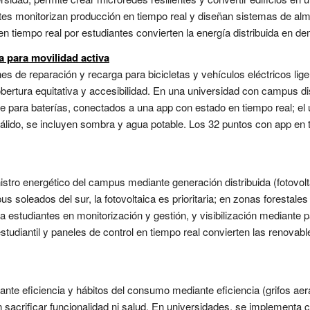
ntes monitorizan producción en tiempo real y diseñan sistemas de al
en tiempo real por estudiantes convierten la energía distribuida en de
a para movilidad activa
nes de reparación y recarga para bicicletas y vehículos eléctricos li
ertura equitativa y accesibilidad. En una universidad con campus di
 para baterías, conectados a una app con estado en tiempo real; el u
ido, se incluyen sombra y agua potable. Los 32 puntos con app en tie
istro energético del campus mediante generación distribuida (fotovolt
soleados del sur, la fotovoltaica es prioritaria; en zonas forestales 
 estudiantes en monitorización y gestión, y visibilización mediante p
studiantil y paneles de control en tiempo real convierten las renovab
ante eficiencia y hábitos del consumo mediante eficiencia (grifos aer
n sacrificar funcionalidad ni salud. En universidades, se implementa 