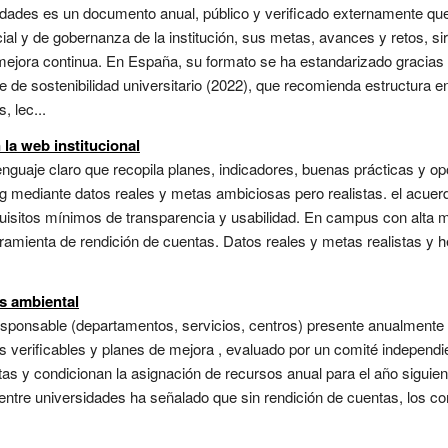
sidades es un documento anual, público y verificado externamente qu
al y de gobernanza de la institución, sus metas, avances y retos, s
mejora continua. En España, su formato se ha estandarizado gracias a
e de sostenibilidad universitario (2022), que recomienda estructura 
, lec...
n la web institucional
enguaje claro que recopila planes, indicadores, buenas prácticas y op
ng mediante datos reales y metas ambiciosas pero realistas. el acuer
sitos mínimos de transparencia y usabilidad. En campus con alta mov
ramienta de rendición de cuentas. Datos reales y metas realistas y 
as ambiental
esponsable (departamentos, servicios, centros) presente anualmente 
 verificables y planes de mejora , evaluado por un comité independi
as y condicionan la asignación de recursos anual para el año siguien
 entre universidades ha señalado que sin rendición de cuentas, los 