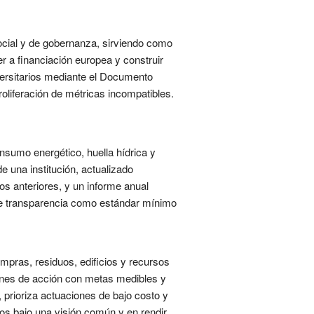
ocial y de gobernanza, sirviendo como
r a financiación europea y construir
iversitarios mediante el Documento
oliferación de métricas incompatibles.
onsumo energético, huella hídrica y
e una institución, actualizado
s anteriores, y un informe anual
 de transparencia como estándar mínimo
ompras, residuos, edificios y recursos
anes de acción con metas medibles y
prioriza actuaciones de bajo costo y
sos bajo una visión común y en rendir