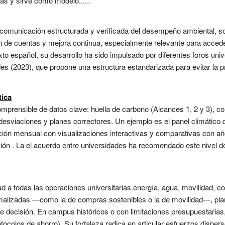
as y sirve como modelo......
 comunicación estructurada y verificada del desempeño ambiental, s
n de cuentas y mejora continua, especialmente relevante para accede
xto español, su desarrollo ha sido impulsado por diferentes foros un
 (2023), que propone una estructura estandarizada para evitar la pr
tica
omprensible de datos clave: huella de carbono (Alcances 1, 2 y 3), c
esviaciones y planes correctores. Un ejemplo es el panel climático d
ón mensual con visualizaciones interactivas y comparativas con año
ción . La el acuerdo entre universidades ha recomendado este nivel
dad a todas las operaciones universitarias.energía, agua, movilidad, c
rmalizadas —como la de compras sostenibles o la de movilidad—, pl
decisión. En campus históricos o con limitaciones presupuestarias, 
otocolos de ahorro). Su fortaleza radica en articular esfuerzos disper