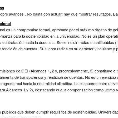
tas
e avances . No basta con actuar: hay que mostrar resultados. Base de
cional
onal es un compromiso formal, aprobado por el máximo órgano de gobi
nanza para la sostenibilidad en la universidad. No es un plan operativ
la contratación hasta la docencia. Suele incluir metas cuantificable
endición de cuentas. Su fuerza radica en su carácter vinculante y p
emisiones de GEI (Alcances 1, 2 y, progresivamente, 3) constituye el
amienta de transparencia y rendición de cuentas. No es un ejercicio
progreso real hacia la neutralidad climática. La el acuerdo entre uni
ra Alcances 1 y 2), destacando que la compensación como último re
s públicos que deben cumplir requisitos de sostenibilidad. Universi