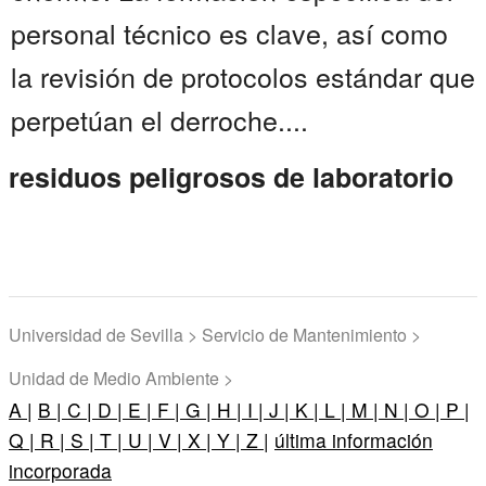
personal técnico es clave, así como
la revisión de protocolos estándar que
perpetúan el derroche....
residuos peligrosos de laboratorio
Universidad de Sevilla > Servicio de Mantenimiento >
Unidad de Medio Ambiente >
A |
B |
C |
D |
E |
F |
G |
H |
I |
J |
K |
L |
M |
N |
O |
P |
Q |
R |
S |
T |
U |
V |
X |
Y |
Z |
última información
incorporada