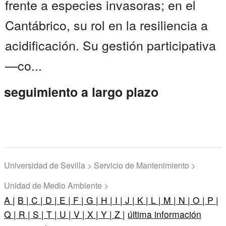
frente a especies invasoras; en el
Cantábrico, su rol en la resiliencia a
acidificación. Su gestión participativa
—co...
seguimiento a largo plazo
Universidad de Sevilla > Servicio de Mantenimiento >
Unidad de Medio Ambiente >
A |
B |
C |
D |
E |
F |
G |
H |
I |
J |
K |
L |
M |
N |
O |
P |
Q |
R |
S |
T |
U |
V |
X |
Y |
Z |
última información