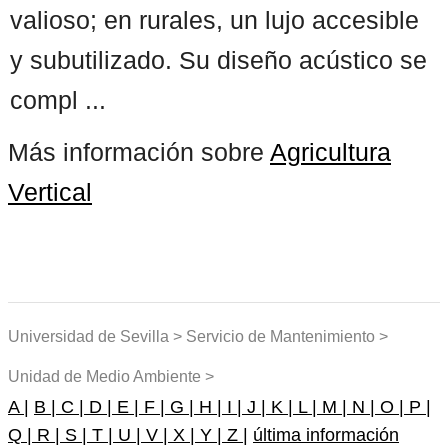
valioso; en rurales, un lujo accesible
y subutilizado. Su diseño acústico se
compl ...
Más información sobre
Agricultura
Vertical
Universidad de Sevilla > Servicio de Mantenimiento >
Unidad de Medio Ambiente >
A |
B |
C |
D |
E |
F |
G |
H |
I |
J |
K |
L |
M |
N |
O |
P |
Q |
R |
S |
T |
U |
V |
X |
Y |
Z |
última información