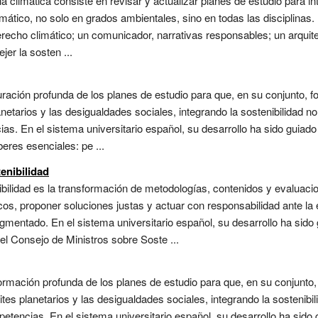
ia climática consiste en revisar y actualizar planes de estudio para 
imático, no solo en grados ambientales, sino en todas las disciplina
derecho climático; un comunicador, narrativas responsables; un arquitec
jer la sosten ...
guración profunda de los planes de estudio para que, en su conjunto,
anetarios y las desigualdades sociales, integrando la sostenibilidad 
ias. En el sistema universitario español, su desarrollo ha sido guia
beres esenciales: pe ...
enibilidad
ibilidad es la transformación de metodologías, contenidos y evaluaci
os, proponer soluciones justas y actuar con responsabilidad ante la 
gmentado. En el sistema universitario español, su desarrollo ha sid
el Consejo de Ministros sobre Soste ...
nsformación profunda de los planes de estudio para que, en su conjunt
ites planetarios y las desigualdades sociales, integrando la sostenibi
etencias. En el sistema universitario español, su desarrollo ha sid