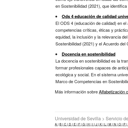
en Sostenibilidad (2021), que identifica
Ods 4 educación de calidad unive
El ODS 4 (educación de calidad) en el 
competencias críticas, éticas y práctic
equidad, la inclusión y la relevancia 
Sostenibilidad (2021) y el Acuerdo del 
Docencia en sostenibilidad
La docencia en sostenibilidad es la tr
formar profesionales capaces de antici
ecológica y social. En el sistema unive
Marco de Competencias en Sostenibilid
Más información sobre
Alfabetización c
Universidad de Sevilla > Servicio 
A |
B |
C |
D |
E |
F |
G |
H |
I |
J |
K |
L |
M |
N |
O |
P |