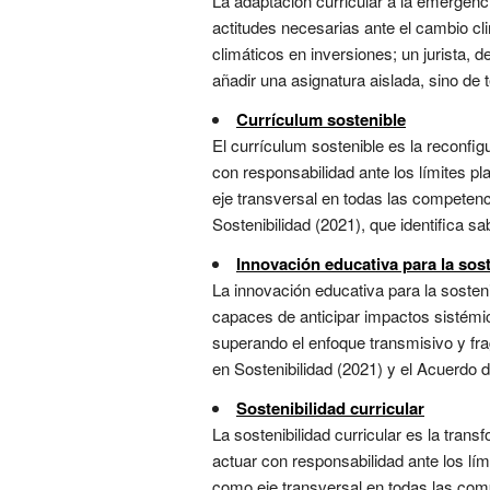
La adaptación curricular a la emergenc
actitudes necesarias ante el cambio cl
climáticos en inversiones; un jurista, 
añadir una asignatura aislada, sino de te
Currículum sostenible
El currículum sostenible es la reconfi
con responsabilidad ante los límites pl
eje transversal en todas las competenc
Sostenibilidad (2021), que identifica sa
Innovación educativa para la sost
La innovación educativa para la sosten
capaces de anticipar impactos sistémic
superando el enfoque transmisivo y fra
en Sostenibilidad (2021) y el Acuerdo d
Sostenibilidad curricular
La sostenibilidad curricular es la tra
actuar con responsabilidad ante los lím
como eje transversal en todas las comp