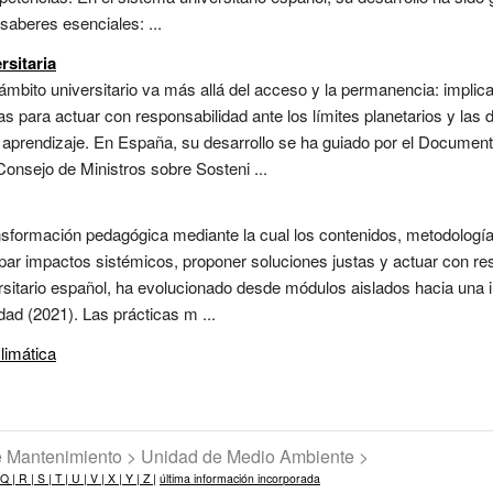
 saberes esenciales: ...
rsitaria
ámbito universitario va más allá del acceso y la permanencia: implic
as para actuar con responsabilidad ante los límites planetarios y las
del aprendizaje. En España, su desarrollo se ha guiado por el Docum
Consejo de Ministros sobre Sosteni ...
ansformación pedagógica mediante la cual los contenidos, metodologí
par impactos sistémicos, proponer soluciones justas y actuar con re
rsitario español, ha evolucionado desde módulos aislados hacia una i
ad (2021). Las prácticas m ...
limática
de Mantenimiento > Unidad de Medio Ambiente >
Q |
R |
S |
T |
U |
V |
X |
Y |
Z |
última información incorporada