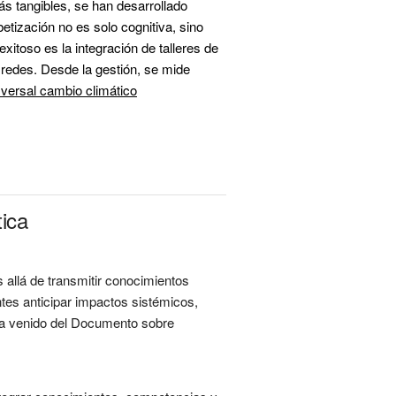
s tangibles, se han desarrollado 
tización no es solo cognitiva, sino 
emocional: incluye herramientas para gestionar la ansiedad climática, creciente entre el alumnado. Un caso exitoso es la integración de talleres de 
edes. Desde la gestión, se mide 
versal cambio climático
tica
 allá de transmitir conocimientos
ntes anticipar impactos sistémicos,
 ha venido del Documento sobre