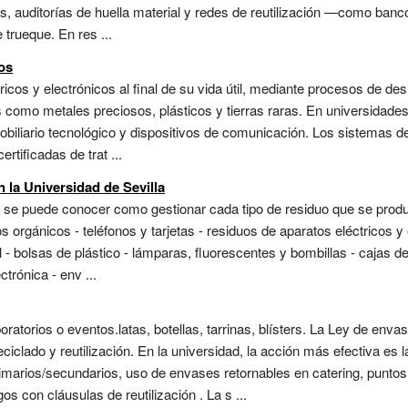
auditorías de huella material y redes de reutilización —como bancos
 trueque. En res ...
os
icos y electrónicos al final de su vida útil, mediante procesos de d
omo metales preciosos, plásticos y tierras raras. En universidades,
obiliario tecnológico y dispositivos de comunicación. Los sistemas d
rtificadas de trat ...
 la Universidad de Sevilla
a se puede conocer como gestionar cada tipo de residuo que se produc
uos orgánicos - teléfonos y tarjetas - residuos de aparatos eléctrico
 - bolsas de plástico - lámparas, fluorescentes y bombillas - cajas d
ctrónica - env ...
ratorios o eventos.latas, botellas, tarrinas, blísters. La Ley de en
ciclado y reutilización. En la universidad, la acción más efectiva es
imarios/secundarios, uso de envases retornables en catering, puntos
os con cláusulas de reutilización . La s ...