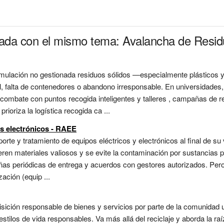
onada con el mismo tema: Avalancha de Resi
mulación no gestionada residuos sólidos —especialmente plásticos 
, falta de contenedores o abandono irresponsable. En universidades,
mbate con puntos recogida inteligentes y talleres , campañas de re
oriza la logística recogida ca ...
os electrónicos - RAEE
orte y tratamiento de equipos eléctricos y electrónicos al final de s
en materiales valiosos y se evite la contaminación por sustancias p
as periódicas de entrega y acuerdos con gestores autorizados. Pero 
zación (equip ...
isición responsable de bienes y servicios por parte de la comunidad un
estilos de vida responsables. Va más allá del reciclaje y aborda la 