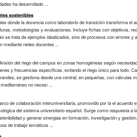
dades ha desarrollado ...
tes sostenibles
es donde la docencia como laboratorio de transición transforma el aul
aturas, metodologías y evaluaciones. Incluye fichas con objetivos, re
No se trata de ejemplos idealizados, sino de procesos con errores y 
n mediante redes docentes ...
a división del riego del campus en zonas homogéneas según necesida
enes y frecuencias específicas, evitando el riego único para todo. C
grandes, se gestiona desde una central; en pequeñas, con válvulas m
o mediterráneo no necesi ...
rco de colaboración interuniversitaria, promovido por la el acuerdo en
ecológica del sistema universitario español. Surge como respuesta a 
stenibilidad y generar sinergias en formación, investigación y gestió
os de trabajo temáticos ...
e