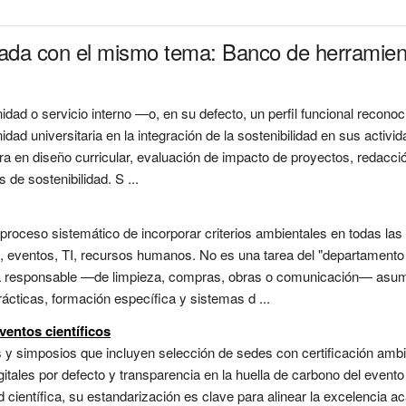
nada con el mismo tema: Banco de herramien
nidad o servicio interno —o, en su defecto, un perfil funcional recon
dad universitaria en la integración de la sostenibilidad en sus activi
ora en diseño curricular, evaluación de impacto de proyectos, redacci
de sostenibilidad. S ...
 proceso sistemático de incorporar criterios ambientales en todas las 
, eventos, TI, recursos humanos. No es una tarea del "departamento d
a responsable —de limpieza, compras, obras o comunicación— asume
cticas, formación específica y sistemas d ...
ventos científicos
y simposios que incluyen selección de sedes con certificación ambie
igitales por defecto y transparencia en la huella de carbono del eve
d científica, su estandarización es clave para alinear la excelencia 