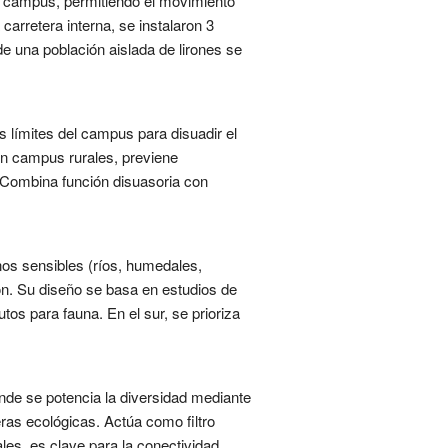
l campus, permitiendo el movimiento
arretera interna, se instalaron 3
e una población aislada de lirones se
límites del campus para disuadir el
 En campus rurales, previene
. Combina función disuasoria con
os sensibles (ríos, humedales,
ón. Su diseño se basa en estudios de
tos para fauna. En el sur, se prioriza
de se potencia la diversidad mediante
as ecológicas. Actúa como filtro
les, es clave para la conectividad