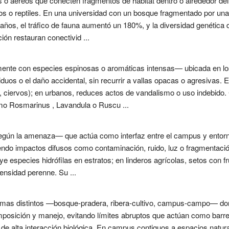
 o aéreos que conecten fragmentos de hábitat dentro o alrededor de
 o reptiles. En una universidad con un bosque fragmentado por una c
años, el tráfico de fauna aumentó un 180%, y la diversidad genética d
ón restauran conectivid ...
ente con especies espinosas o aromáticas intensas— ubicada en los 
iduos o el daño accidental, sin recurrir a vallas opacas o agresivas.
es, ciervos); en urbanos, reduces actos de vandalismo o uso indebido
omo Rosmarinus , Lavandula o Ruscu ...
egún la amenaza— que actúa como interfaz entre el campus y entorn
iendo impactos difusos como contaminación, ruido, luz o fragmentaci
e especies hidrófilas en estratos; en linderos agrícolas, setos con fru
 densidad perenne. Su ...
emas distintos —bosque-pradera, ribera-cultivo, campus-campo— don
posición y manejo, evitando límites abruptos que actúan como barrer
 de alta interacción biológica. En campus contiguos a espacios natura