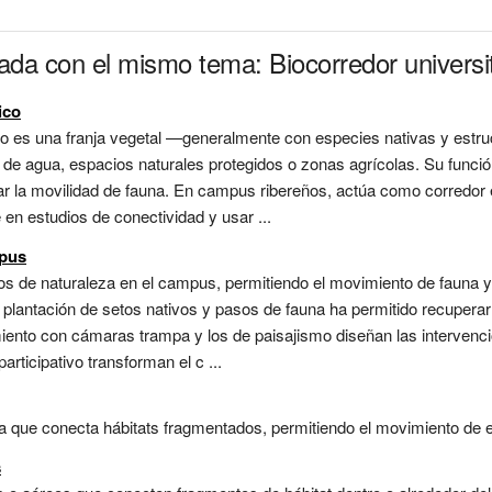
ada con el mismo tema: Biocorredor universit
ico
o es una franja vegetal —generalmente con especies nativas y estru
e agua, espacios naturales protegidos o zonas agrícolas. Su función 
ilitar la movilidad de fauna. En campus ribereños, actúa como corred
n estudios de conectividad y usar ...
mpus
 de naturaleza en el campus, permitiendo el movimiento de fauna y e
plantación de setos nativos y pasos de fauna ha permitido recuperar 
miento con cámaras trampa y los de paisajismo diseñan las intervenc
rticipativo transforman el c ...
a que conecta hábitats fragmentados, permitiendo el movimiento de esp
s