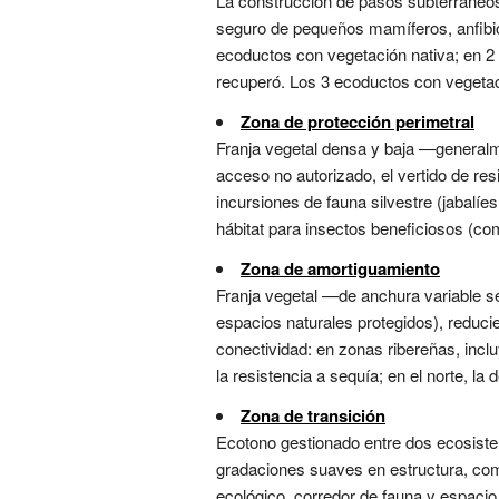
La construcción de pasos subterráneos
seguro de pequeños mamíferos, anfibios
ecoductos con vegetación nativa; en 2 
recuperó. Los 3 ecoductos con vegetaci
Zona de protección perimetral
Franja vegetal densa y baja —generalm
acceso no autorizado, el vertido de res
incursiones de fauna silvestre (jabalí
hábitat para insectos beneficiosos (c
Zona de amortiguamiento
Franja vegetal —de anchura variable s
espacios naturales protegidos), reduc
conectividad: en zonas ribereñas, incluy
la resistencia a sequía; en el norte, la
Zona de transición
Ecotono gestionado entre dos ecosist
gradaciones suaves en estructura, com
ecológico, corredor de fauna y espacio