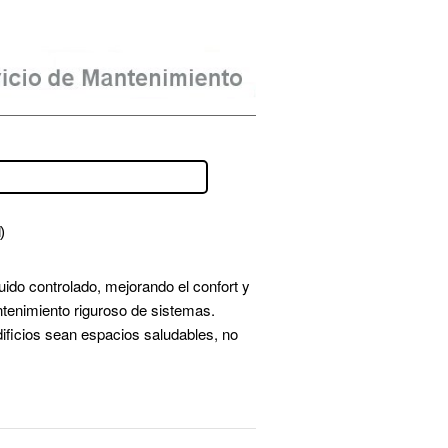
)
ido controlado, mejorando el confort y 
el rendimiento cognitivo. Implica ventilación cruzada, materiales de bajo impacto, plantas depuradoras y mantenimiento riguroso de sistemas. 
ificios sean espacios saludables, no 