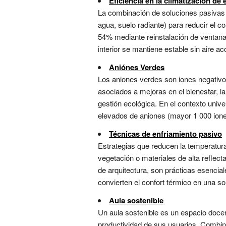
Eficiencia en la climatización de 
La combinación de soluciones pasivas (
agua, suelo radiante) para reducir el c
54% mediante reinstalación de ventanas 
interior se mantiene estable sin aire ac
Aniónes Verdes
Los aniones verdes son iones negativ
asociados a mejoras en el bienestar, la
gestión ecológica. En el contexto unive
elevados de aniones (mayor 1 000 iones
Técnicas de enfriamiento pasivo
Estrategias que reducen la temperatur
vegetación o materiales de alta reflect
de arquitectura, son prácticas esencial
convierten el confort térmico en una sol
Aula sostenible
Un aula sostenible es un espacio doce
productividad de sus usuarios. Combina