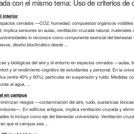
ada con el mismo tema: Uso de criterios de ca
 interior
espacios cerrados —CO2, humedad, compuestos orgánicos volátiles, 
ad, implica sensores en aulas, ventilación cruzada natural, materiale
 universidades lo reconoce como componente esencial del bienestar uni
evos, diseño bioclimático desde ...
as y biológicas del aire y el entorno en espacios cerrados —aulas, bi
nfort y el rendimiento cognitivo de estudiantes y personal. En la unive
a (entre 40% y 60%), partículas en suspensión y ruido. Medidas como
ras al agua, ...
tal en campus
minimizan riesgos —contaminación del aire, ruido, sustancias tóxi
 emisores—. En edificios antiguos, implica ventilación cruzada y eli
dades lo incluye como eje del bienestar universitario. Ventilación cr
ran que el campus sea ...