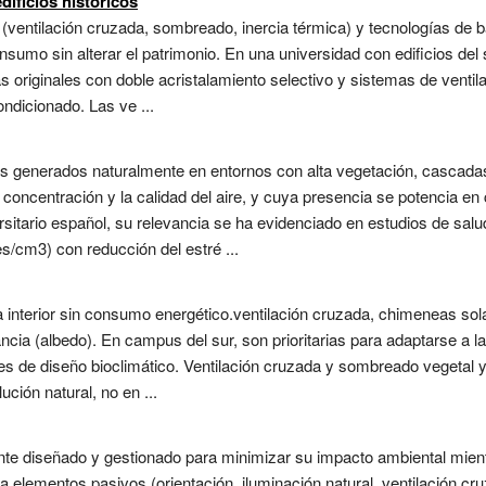
edificios históricos
ventilación cruzada, sombreado, inercia térmica) y tecnologías de b
onsumo sin alterar el patrimonio. En una universidad con edificios del 
originales con doble acristalamiento selectivo y sistemas de ventilac
ondicionado. Las ve ...
os generados naturalmente en entornos con alta vegetación, cascada
 concentración y la calidad del aire, y cuya presencia se potencia en
rsitario español, su relevancia se ha evidenciado en estudios de sal
/cm3) con reducción del estré ...
a interior sin consumo energético.ventilación cruzada, chimeneas s
ancia (albedo). En campus del sur, son prioritarias para adaptarse a la
es de diseño bioclimático. Ventilación cruzada y sombreado vegetal y 
ución natural, no en ...
nte diseñado y gestionado para minimizar su impacto ambiental mient
 elementos pasivos (orientación, iluminación natural, ventilación cr