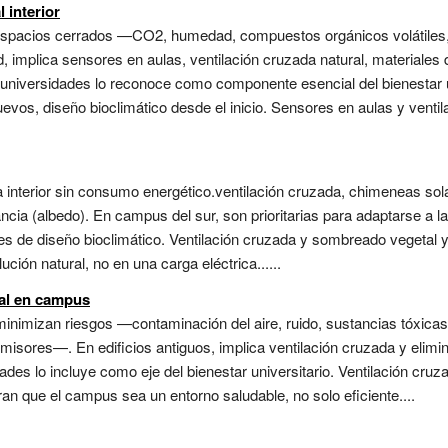
 interior
espacios cerrados —CO2, humedad, compuestos orgánicos volátiles, 
ad, implica sensores en aulas, ventilación cruzada natural, materiale
 universidades lo reconoce como componente esencial del bienestar uni
evos, diseño bioclimático desde el inicio. Sensores en aulas y venti
a interior sin consumo energético.ventilación cruzada, chimeneas s
ancia (albedo). En campus del sur, son prioritarias para adaptarse a la
es de diseño bioclimático. Ventilación cruzada y sombreado vegetal y 
ución natural, no en una carga eléctrica......
tal en campus
minimizan riesgos —contaminación del aire, ruido, sustancias tóxi
 emisores—. En edificios antiguos, implica ventilación cruzada y eli
dades lo incluye como eje del bienestar universitario. Ventilación cr
an que el campus sea un entorno saludable, no solo eficiente....