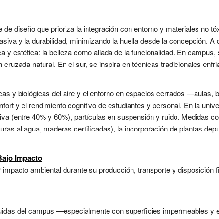
 de diseño que prioriza la integración con entorno y materiales no tóx
pasiva y la durabilidad, minimizando la huella desde la concepción. A
 y estética: la belleza como aliada de la funcionalidad. En campus, s
n cruzada natural. En el sur, se inspira en técnicas tradicionales enfria
as y biológicas del aire y el entorno en espacios cerrados —aulas, bi
nfort y el rendimiento cognitivo de estudiantes y personal. En la unive
a (entre 40% y 60%), partículas en suspensión y ruido. Medidas como
turas al agua, maderas certificadas), la incorporación de plantas dep
Bajo Impacto
impacto ambiental durante su producción, transporte y disposición fi
ruidas del campus —especialmente con superficies impermeables y