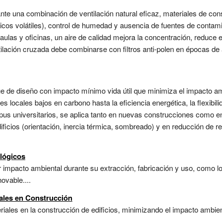
iante una combinación de ventilación natural eficaz, materiales de con
s volátiles), control de humedad y ausencia de fuentes de contaminac
aulas y oficinas, un aire de calidad mejora la concentración, reduce
ntilación cruzada debe combinarse con filtros anti-polen en épocas de
e de diseño con impacto mínimo vida útil que minimiza el impacto ambie
s locales bajos en carbono hasta la eficiencia energética, la flexibil
pus universitarios, se aplica tanto en nuevas construcciones como en
ificios (orientación, inercia térmica, sombreado) y en reducción de r
lógicos
impacto ambiental durante su extracción, fabricación y uso, como los
ovable....
iales en Construcción
riales en la construcción de edificios, minimizando el impacto ambien