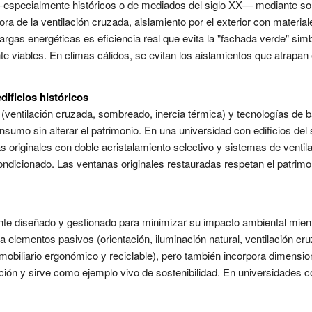
 —especialmente históricos o de mediados del siglo XX— mediante so
ra de la ventilación cruzada, aislamiento por el exterior con material
cargas energéticas es eficiencia real que evita la "fachada verde" simb
viables. En climas cálidos, se evitan los aislamientos que atrapan e
edificios históricos
ventilación cruzada, sombreado, inercia térmica) y tecnologías de b
onsumo sin alterar el patrimonio. En una universidad con edificios del 
originales con doble acristalamiento selectivo y sistemas de ventilac
acondicionado. Las ventanas originales restauradas respetan el patrim
nte diseñado y gestionado para minimizar su impacto ambiental mient
 elementos pasivos (orientación, iluminación natural, ventilación cr
mobiliario ergonómico y reciclable), pero también incorpora dimensi
ación y sirve como ejemplo vivo de sostenibilidad. En universidades co