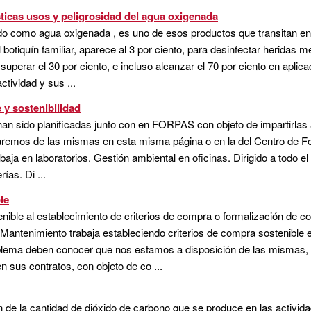
ticas usos y peligrosidad del agua oxigenada
do como agua oxigenada , es uno de esos productos que transitan ent
botiquín familiar, aparece al 3 por ciento, para desinfectar heridas me
superar el 30 por ciento, e incluso alcanzar el 70 por ciento en apli
tividad y sus ...
y sostenibilidad
han sido planificadas junto con en FORPAS con objeto de impartirlas 
aremos de las mismas en esta misma página o en la del Centro de F
abaja en laboratorios. Gestión ambiental en oficinas. Dirigido a todo e
ías. Di ...
le
ible al establecimiento de criterios de compra o formalización de c
 Mantenimiento trabaja estableciendo criterios de compra sostenible
blema deben conocer que nos estamos a disposición de las mismas, p
en sus contratos, con objeto de co ...
 de la cantidad de dióxido de carbono que se produce en las activid