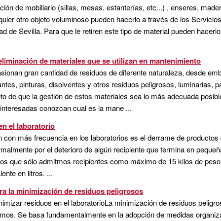
ión de mobiliario (sillas, mesas, estanterías, etc...) , enseres, made
ualquier otro objeto voluminoso pueden hacerlo a través de los Servici
ad de Sevilla. Para que le retiren este tipo de material pueden hacerlo
eliminación de materiales que se utilizan en mantenimiento
ionan gran cantidad de residuos de diferente naturaleza, desde emba
ntes, pinturas, disolventes y otros residuos peligrosos, luminarias, 
bjeto de que la gestión de estos materiales sea lo más adecuada posi
 interesadas conozcan cual es la mane ...
n el laboratorio
 con más frecuencia en los laboratorios es el derrame de productos
almente por el deterioro de algún recipiente que termina en pequeña
or los que sólo admitmos recipientes como máximo de 15 kilos de pes
te en litros. ...
a la minimización de residuos peligrosos
mizar residuos en el laboratorioLa minimización de residuos peligro
smos. Se basa fundamentalmente en la adopción de medidas organiza