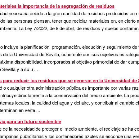
teriales la importancia de la segregación de residuos
vidad necesaria debido a la gran cantidad de residuos producidos en 
 de las personas piensan, tener que reciclar materiales en, en cier
biente. La Ley 7/2022, de 8 de abril, de residuos y suelos contamin
o incluye la planificación, programación, ejecución y seguimiento de 
as de la Universidad de Sevilla, coherente con sus objetivos estratégi
xima disponibilidad, incorporados al objetivo primordial de dar cumpli
Sevilla y a su u ...
 para reducir los residuos que se generan en la Universidad de 
d o cualquier otra administración pública es importante por varias ra
ontribuye directamente a la conservación del medio ambiente. La pr
emas locales, la calidad del agua y del aire, y contribuir al cambio cl
erminan en verte ...
via para un futuro sostenible
e la necesidad de proteger el medio ambiente, el reciclaje se ha c
ampañas publicitarias y los contenedores azules se esconde una verd