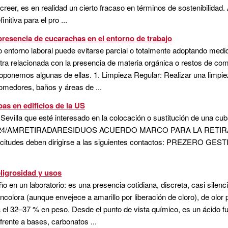
reer, es en realidad un cierto fracaso en términos de sostenibilidad
initiva para el pro ...
resencia de cucarachas en el entorno de trabajo
 entorno laboral puede evitarse parcial o totalmente adoptando medi
tra relacionada con la presencia de materia orgánica o restos de co
ponemos algunas de ellas. 1. Limpieza Regular: Realizar una limpiez
comedores, baños y áreas de ...
as en edificios de la US
 Sevilla que esté interesado en la colocación o sustitución de una cu
 marco "24/AMRETIRADARESIDUOS ACUERDO MARCO PARA LA RET
tudes deben dirigirse a las siguientes contactos: PREZERO GEST
ligrosidad y usos
año en un laboratorio: es una presencia cotidiana, discreta, casi silen
colora (aunque envejece a amarillo por liberación de cloro), de olor 
 el 32–37 % en peso. Desde el punto de vista químico, es un ácido fu
frente a bases, carbonatos ...