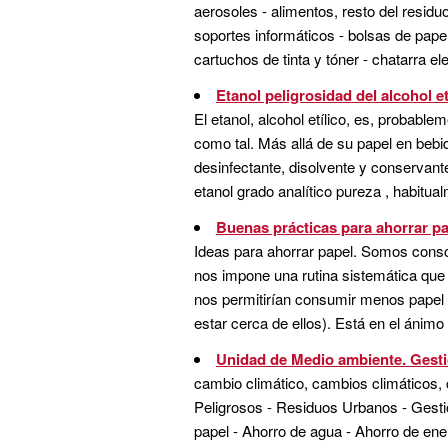
aerosoles - alimentos, resto del resid
soportes informáticos - bolsas de papel
cartuchos de tinta y tóner - chatarra ele
Etanol peligrosidad del alcohol e
El etanol, alcohol etílico, es, probab
como tal. Más allá de su papel en bebid
desinfectante, disolvente y conservante
etanol grado analítico pureza , habitua
Buenas prácticas para ahorrar p
Ideas para ahorrar papel. Somos consci
nos impone una rutina sistemática que
nos permitirían consumir menos papel (
estar cerca de ellos). Está en el ánimo 
Unidad de Medio ambiente. Gestió
cambio climático, cambios climáticos, c
Peligrosos - Residuos Urbanos - Gestió
papel - Ahorro de agua - Ahorro de ene