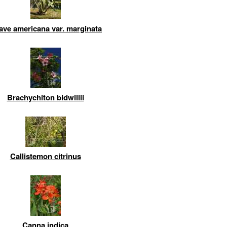
ave americana var. marginata
Brachychiton bidwillii
Callistemon citrinus
Canna indica