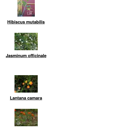
Hibiscus mutabilis
Jasminum officinale
Lantana camara