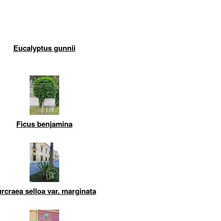
Eucalyptus gunnii
Ficus benjamina
rcraea selloa var. marginata