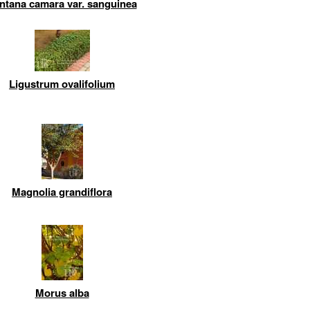
ntana camara var. sanguinea
Ligustrum ovalifolium
Magnolia grandiflora
Morus alba