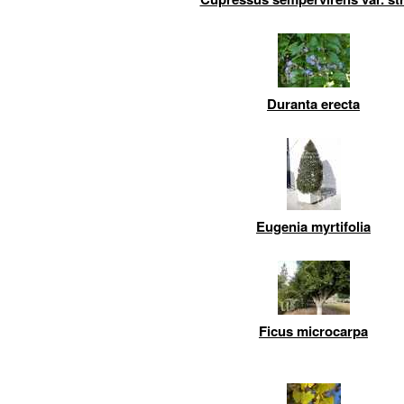
Duranta erecta
Eugenia myrtifolia
Ficus microcarpa