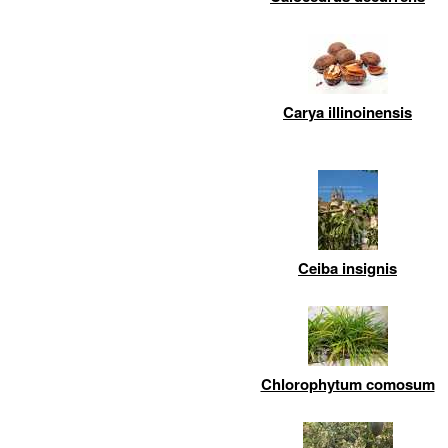
Carya illinoinensis
Ceiba insignis
Chlorophytum comosum