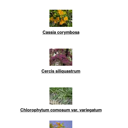
Cassia corymbosa
Cercis siliquastrum
Chlorophytum comosum var. variegatum