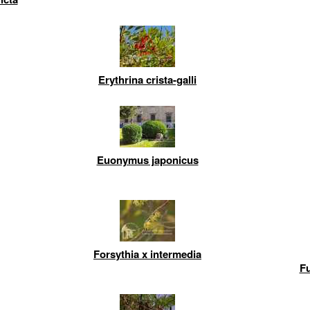
Erythrina crista-galli
Euonymus japonicus
Forsythia x intermedia
Fu