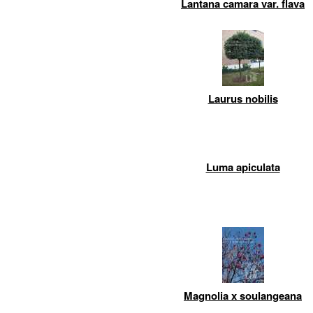
Lantana camara var. flava
Laurus nobilis
Luma apiculata
Magnolia x soulangeana