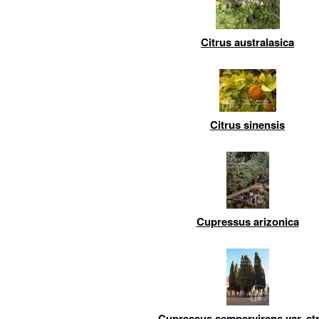
Citrus australasica
Citrus sinensis
Cupressus arizonica
Cupressus sempervirens var. str