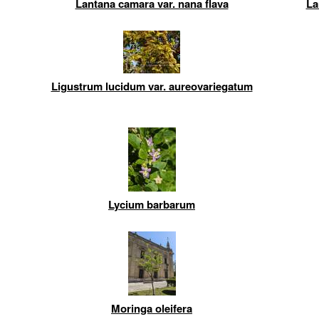
Lantana camara var. nana flava
La
Ligustrum lucidum var. aureovariegatum
Lycium barbarum
Moringa oleifera