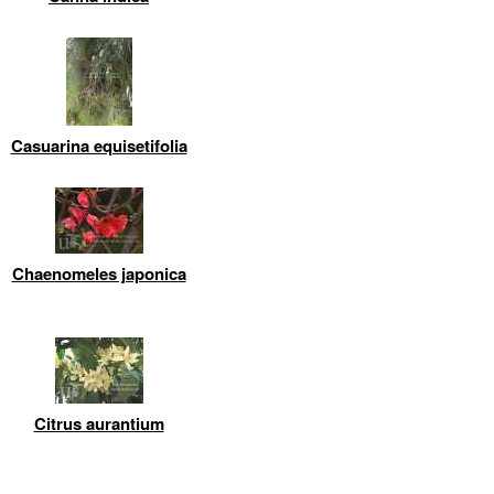
Casuarina equisetifolia
Chaenomeles japonica
Citrus aurantium