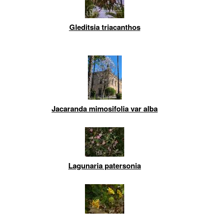
Gleditsia triacanthos
Jacaranda mimosifolia var alba
Lagunaria patersonia