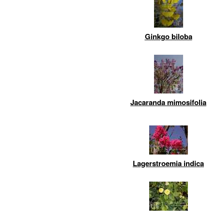
Ginkgo biloba
Jacaranda mimosifolia
Lagerstroemia indica