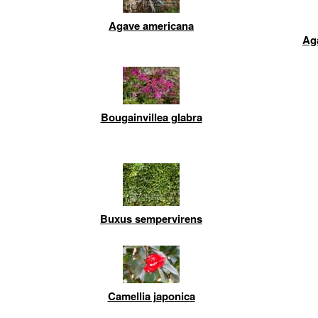
Agave americana
Ag
Bougainvillea glabra
Buxus sempervirens
Camellia japonica