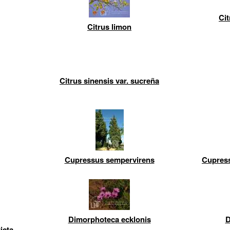
Cit
Citrus limon
Citrus sinensis var. sucreña
Cupressus sempervirens
Cupress
Dimorphoteca ecklonis
D
icta