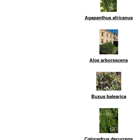
Agapanthus africanus
Aloe arborescens
Buxus balearica
Calocedrus decurrens