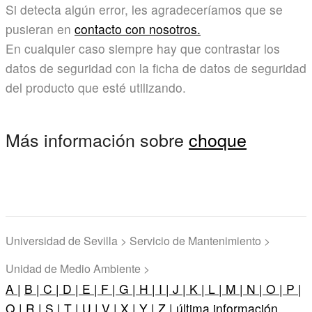
Si detecta algún error, les agradeceríamos que se
pusieran en
contacto con nosotros.
En cualquier caso siempre hay que contrastar los
datos de seguridad con la ficha de datos de seguridad
del producto que esté utilizando.
Más información sobre
choque
Universidad de Sevilla > Servicio de Mantenimiento >
Unidad de Medio Ambiente >
A |
B |
C |
D |
E |
F |
G |
H |
I |
J |
K |
L |
M |
N |
O |
P |
Q |
R |
S |
T |
U |
V |
X |
Y |
Z |
última información