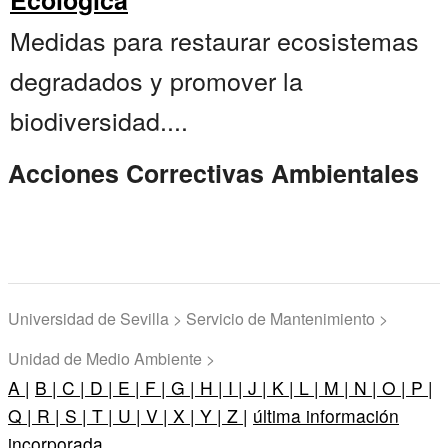
Ecológica
Medidas para restaurar ecosistemas
degradados y promover la
biodiversidad....
Acciones Correctivas Ambientales
Universidad de Sevilla > Servicio de Mantenimiento >
Unidad de Medio Ambiente >
A |
B |
C |
D |
E |
F |
G |
H |
I |
J |
K |
L |
M |
N |
O |
P |
Q |
R |
S |
T |
U |
V |
X |
Y |
Z |
última información
incorporada