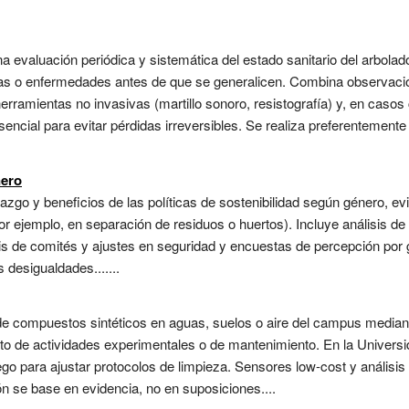
una evaluación periódica y sistemática del estado sanitario del arbolado
s o enfermedades antes de que se generalicen. Combina observación 
rramientas no invasivas (martillo sonoro, resistografía) y, en casos cr
encial para evitar pérdidas irreversibles. Se realiza preferentement
nero
razgo y beneficios de las políticas de sostenibilidad según género, e
 ejemplo, en separación de residuos o huertos). Incluye análisis de
sis de comités y ajustes en seguridad y encuestas de percepción por 
 desigualdades.......
 de compuestos sintéticos en aguas, suelos o aire del campus median
cto de actividades experimentales o de mantenimiento. En la Univers
iego para ajustar protocolos de limpieza. Sensores low-cost y análisis
n se base en evidencia, no en suposiciones....