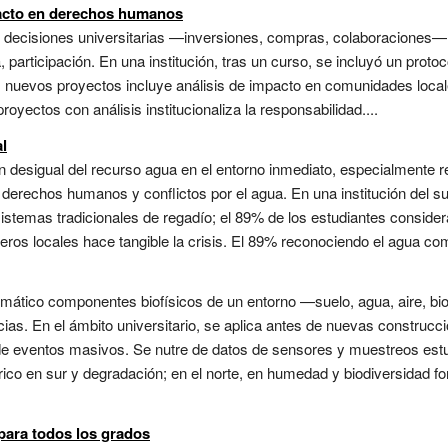
acto en derechos humanos
s decisiones universitarias —inversiones, compras, colaboraciones
 participación. En una institución, tras un curso, se incluyó un protoc
 nuevos proyectos incluye análisis de impacto en comunidades locales
oyectos con análisis institucionaliza la responsabilidad....
al
n desigual del recurso agua en el entorno inmediato, especialmente re
erechos humanos y conflictos por el agua. En una institución del sur
sistemas tradicionales de regadío; el 89% de los estudiantes consider
íferos locales hace tangible la crisis. El 89% reconociendo el agua c
stemático componentes biofísicos de un entorno —suelo, agua, aire, b
ncias. En el ámbito universitario, se aplica antes de nuevas construc
e eventos masivos. Se nutre de datos de sensores y muestreos estudi
rico en sur y degradación; en el norte, en humedad y biodiversidad fo
para todos los grados