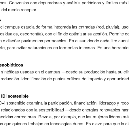
cos. Convenios con depuradoras y análisis periódicos y límites máxi
del medio receptor....
o
n el campus estudia de forma integrada las entradas (red, pluvial), uso
esiduales, escorrentía), con el fin de optimizar su gestión. Permite d
n o diseñar pavimentos permeables. En el sur, donde cada litro cuenta
norte, para evitar saturaciones en tormentas intensas. Es una herrami
xenobióticos
as sintéticas usadas en el campus —desde su producción hasta su eli
reducción. Identificación de puntos críticos de impacto y oportunidad
 IDi sostenible
D+i sostenible examina la participación, financiación, liderazgo y re
 relacionados con la sostenibilidad —desde energías renovables hasta
edidas correctoras. Revela, por ejemplo, que las mujeres lideran más
 que quienes trabajan en tecnologías duras. Es clave para que la cie