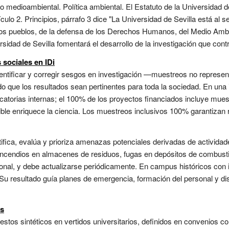
 medioambiental. Política ambiental. El Estatuto de la Universidad 
culo 2. Principios, párrafo 3 dice "La Universidad de Sevilla está al s
e los pueblos, de la defensa de los Derechos Humanos, del Medio Ambie
rsidad de Sevilla fomentará el desarrollo de la investigación que cont
 sociales en IDi
ntificar y corregir sesgos en investigación —muestreos no represen
 que los resultados sean pertinentes para toda la sociedad. En una in
catorias internas; el 100% de los proyectos financiados incluye muest
ible enriquece la ciencia. Los muestreos inclusivos 100% garantizan re
tifica, evalúa y prioriza amenazas potenciales derivadas de actividad
, incendios en almacenes de residuos, fugas en depósitos de combust
ional, y debe actualizarse periódicamente. En campus históricos con i
u resultado guía planes de emergencia, formación del personal y dis
os
tos sintéticos en vertidos universitarios, definidos en convenios c