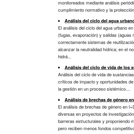
monitoreados mediante análisis periódi
cumplimiento normativo y la protección 
Análisis del ciclo del agua urban
El análisis del ciclo del agua urbano e
(fugas, evaporación) y salidas (aguas r
correctamente sistemas de reutilizació
alcanzar la neutralidad hídrica; en el 
hidrá...
Análisis del ciclo de vida de los 
Análisis del ciclo de vida de sustanci
críticos de impacto y oportunidades de 
la gestión en un proceso sistémico....
Análisis de brechas de género en
El análisis de brechas de género en I+
diversas en proyectos de investigación
barreras estructurales y proponiendo m
pero reciben menos fondos competitivos