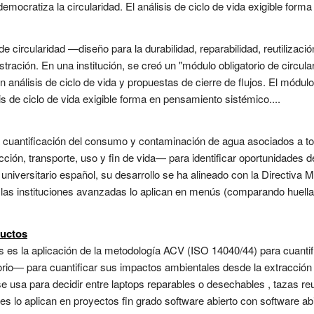
emocratiza la circularidad. El análisis de ciclo de vida exigible form
e circularidad —diseño para la durabilidad, reparabilidad, reutilizació
tración. En una institución, se creó un "módulo obligatorio de circula
n análisis de ciclo de vida y propuestas de cierre de flujos. El módul
isis de ciclo de vida exigible forma en pensamiento sistémico....
s la cuantificación del consumo y contaminación de agua asociados a t
ión, transporte, uso y fin de vida— para identificar oportunidades de
universitario español, su desarrollo se ha alineado con la Directiva
 las instituciones avanzadas lo aplican en menús (comparando huella 
ductos
tos es la aplicación de la metodología ACV (ISO 14040/44) para cuant
torio— para cuantificar sus impactos ambientales desde la extracción 
se usa para decidir entre laptops reparables o desechables , tazas re
tes lo aplican en proyectos fin grado software abierto con software a