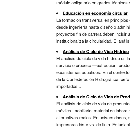
módulo obligatorio en grados técnicos d
Educación en economía circular
La formación transversal en principios d
desde ingeniería hasta diseño o adminis
proyectos fin de carrera deben incluir u
institucionaliza la circularidad. El anál
Análisis de Ciclo de Vida Hídrico
El análisis de ciclo de vida hídrico e
servicio o proceso —extracción, producc
ecosistemas acuáticos. En el contexto 
de la Confederación Hidrográfica, pero
importados...
Análisis de Ciclo de Vida de Pro
El análisis de ciclo de vida de produc
móviles, mobiliario, material de labora
alternativas reales. En universidades, 
impresoras láser vs. de tinta. Estudian