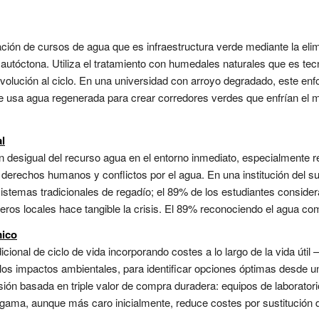
ción de cursos de agua que es infraestructura verde mediante la eli
 autóctona. Utiliza el tratamiento con humedales naturales que es tec
volución al ciclo. En una universidad con arroyo degradado, este enf
e usa agua regenerada para crear corredores verdes que enfrían el m
al
n desigual del recurso agua en el entorno inmediato, especialmente re
erechos humanos y conflictos por el agua. En una institución del sur
sistemas tradicionales de regadío; el 89% de los estudiantes consider
íferos locales hace tangible la crisis. El 89% reconociendo el agua c
mico
icional de ciclo de vida incorporando costes a lo largo de la vida útil
los impactos ambientales, para identificar opciones óptimas desde una
sión basada en triple valor de compra duradera: equipos de laboratorio,
gama, aunque más caro inicialmente, reduce costes por sustitución d