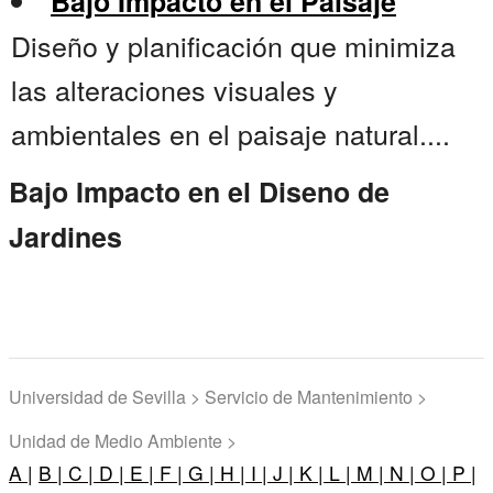
Bajo Impacto en el Paisaje
Diseño y planificación que minimiza
las alteraciones visuales y
ambientales en el paisaje natural....
Bajo Impacto en el Diseno de
Jardines
Universidad de Sevilla > Servicio de Mantenimiento >
Unidad de Medio Ambiente >
A |
B |
C |
D |
E |
F |
G |
H |
I |
J |
K |
L |
M |
N |
O |
P |