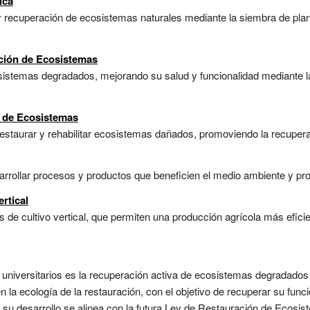
ica
 recuperación de ecosistemas naturales mediante la siembra de planta
ación de Ecosistemas
osistemas degradados, mejorando su salud y funcionalidad mediante l
n de Ecosistemas
estaurar y rehabilitar ecosistemas dañados, promoviendo la recuperaci
arrollar procesos y productos que beneficien el medio ambiente y pro
ertical
s de cultivo vertical, que permiten una producción agrícola más efici
 universitarios es la recuperación activa de ecosistemas degradad
la ecología de la restauración, con el objetivo de recuperar su funci
su desarrollo se alinea con la futura Ley de Restauración de Ecosis