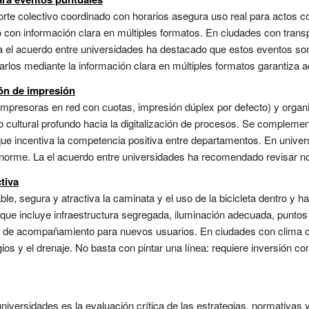
sporte colectivo coordinado con horarios asegura uso real para actos 
con información clara en múltiples formatos. En ciudades con transp
 el acuerdo entre universidades ha destacado que estos eventos so
rlos mediante la información clara en múltiples formatos garantiza acc
ión de impresión
mpresoras en red con cuotas, impresión dúplex por defecto) y organ
o cultural profundo hacia la digitalización de procesos. Se complem
ue incentiva la competencia positiva entre departamentos. En univer
rme. La el acuerdo entre universidades ha recomendado revisar nor
tiva
e, segura y atractiva la caminata y el uso de la bicicleta dentro y h
que incluye infraestructura segregada, iluminación adecuada, puntos
as de acompañamiento para nuevos usuarios. En ciudades con clima cá
os y el drenaje. No basta con pintar una línea: requiere inversión co
 universidades es la evaluación crítica de las estrategias, normativas 