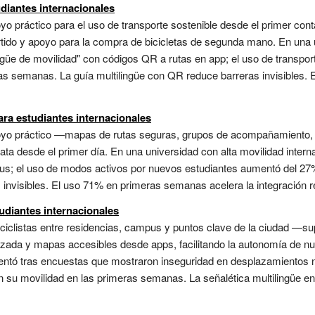
udiantes internacionales
yo práctico para el uso de transporte sostenible desde el primer cont
tido y apoyo para la compra de bicicletas de segunda mano. En una u
ingüe de movilidad" con códigos QR a rutas en app; el uso de transpor
as semanas. La guía multilingüe con QR reduce barreras invisibles
ara estudiantes internacionales
poyo práctico —mapas de rutas seguras, grupos de acompañamiento,
minata desde el primer día. En una universidad con alta movilidad inter
pus; el uso de modos activos por nuevos estudiantes aumentó del 2
 invisibles. El uso 71% en primeras semanas acelera la integración rea
udiantes internacionales
 y ciclistas entre residencias, campus y puntos clave de la ciudad 
forzada y mapas accesibles desde apps, facilitando la autonomía de 
ementó tras encuestas que mostraron inseguridad en desplazamientos 
 su movilidad en las primeras semanas. La señalética multilingüe en 