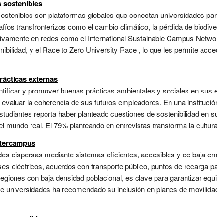
 sostenibles
stenibles son plataformas globales que conectan universidades para 
afíos transfronterizos como el cambio climático, la pérdida de biodive
activamente en redes como el International Sustainable Campus Netwo
ibilidad, y el Race to Zero University Race , lo que les permite acce
rácticas externas
entificar y promover buenas prácticas ambientales y sociales en sus
evaluar la coherencia de sus futuros empleadores. En una institución
estudiantes reporta haber planteado cuestiones de sostenibilidad en s
 el mundo real. El 79% planteando en entrevistas transforma la cultura
ntercampus
des dispersas mediante sistemas eficientes, accesibles y de baja emi
s eléctricos, acuerdos con transporte público, puntos de recarga par
egiones con baja densidad poblacional, es clave para garantizar equid
ntre universidades ha recomendado su inclusión en planes de movilid