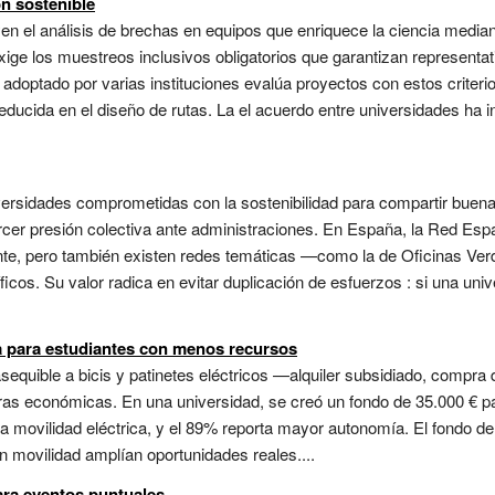
ón sostenible
n el análisis de brechas en equipos que enriquece la ciencia median
ige los muestreos inclusivos obligatorios que garantizan representat
 adoptado por varias instituciones evalúa proyectos con estos criteri
reducida en el diseño de rutas. La el acuerdo entre universidades ha 
iversidades comprometidas con la sostenibilidad para compartir buenas
rcer presión colectiva ante administraciones. En España, la Red Espa
nte, pero también existen redes temáticas —como la de Oficinas Ver
cos. Su valor radica en evitar duplicación de esfuerzos : si una uni
ca para estudiantes con menos recursos
quible a bicis y patinetes eléctricos —alquiler subsidiado, compra 
as económicas. En una universidad, se creó un fondo de 35.000 € p
 movilidad eléctrica, y el 89% reporta mayor autonomía. El fondo de
 movilidad amplían oportunidades reales....
ara eventos puntuales