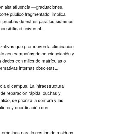
con alta afluencia —graduaciones,
orte público fragmentado, implica
n pruebas de estrés para los sistemas
esibilidad universal....
izativas que promueven la eliminación
enta con campañas de concienciación y
sidades con miles de matrículas o
mativas internas obsoletas....
acia el campus. La infraestructura
 de reparación rápida, duchas y
lido, se prioriza la sombra y las
ntinua y coordinación con
y prácticas para la gestión de residuos