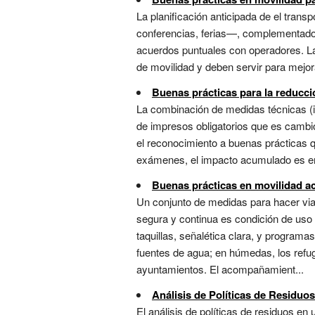
La planificación anticipada de el tran
conferencias, ferias—, complementado 
acuerdos puntuales con operadores. La
de movilidad y deben servir para mejora
Buenas prácticas para la reducc
La combinación de medidas técnicas (i
de impresos obligatorios que es cambi
el reconocimiento a buenas prácticas q
exámenes, el impacto acumulado es eno
Buenas prácticas en movilidad ac
Un conjunto de medidas para hacer viabl
segura y continua es condición de uso 
taquillas, señalética clara, y program
fuentes de agua; en húmedas, los refugi
ayuntamientos. El acompañamient...
Análisis de Políticas de Residuos
El análisis de políticas de residuos en