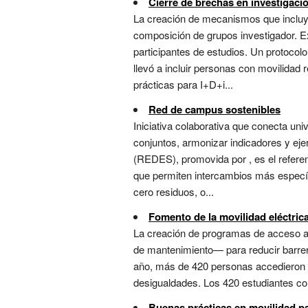
Cierre de brechas en investigaci
La creación de mecanismos que incluye
composición de grupos investigador. Ex
participantes de estudios. Un protocolo
llevó a incluir personas con movilidad 
prácticas para I+D+i...
Red de campus sostenibles
Iniciativa colaborativa que conecta un
conjuntos, armonizar indicadores y eje
(REDES), promovida por , es el refere
que permiten intercambios más específi
cero residuos, o...
Fomento de la movilidad eléctri
La creación de programas de acceso ase
de mantenimiento— para reducir barrer
año, más de 420 personas accedieron a
desigualdades. Los 420 estudiantes con
Buenas prácticas en movilidad p