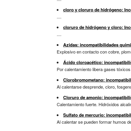
cloro y cloruro de hidrógeno: In
....
cloruro de hidrógeno y cloro: In
....
Azidas: incompatibilidades quím
Explosivo en contacto con cobre, plomo, 
Ácido cloroacético: incompatibil
Por calentamiento libera gases tóxicos
Clorobromometano: incompatibil
Al calentarse desprende, cloro, fosgeno
Cloruro de amonio: incompatibil
Calentamiento fuerte. Hidróxidos alcali
Sulfato de mercurio: incompatibi
Al calentar se pueden formar humos de