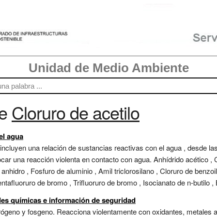
Unidad de Medio Ambiente
re
Cloruro de acetilo
 el agua
 incluyen una relación de sustancias reactivas con el agua , desde la
r una reacción violenta en contacto con agua. Anhídrido acético , Clo
o anhidro , Fosfuro de aluminio , Amil triclorosilano , Cloruro de benzoi
ntafluoruro de bromo , Trifluoruro de bromo , Isocianato de n-butilo , But
ades químicas e información de seguridad
rógeno y fosgeno. Reacciona violentamente con oxidantes, metales al