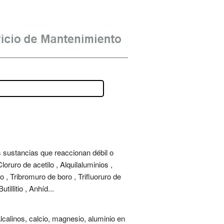
s sustancias que reaccionan débil o
ruro de acetilo , Alquilaluminios ,
lo , Tribromuro de boro , Trifluoruro de
illitio , Anhíd...
calinos, calcio, magnesio, aluminio en