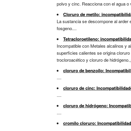
polvo y cinc. Reacciona con el agua o 
Cloruro de metilo: incompatibili
La sustancia se descompone al arder e
fosgeno....
Tetracloroetileno: incompatibili
Incompatible con Metales alcalinos y al
superficies calientes se origina clor
trocloroacético y cloruro de hidrógen
cloruro de benzoilo: Incompatibi
....
cloruro de cinc: Incompatibilida
....
cloruro de hidrógeno: Incompati
....
cromilo cloruro: Incompatibilida
....