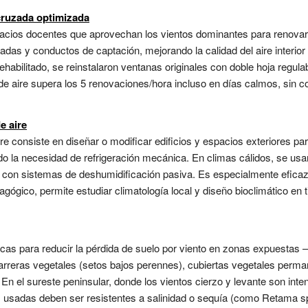
cruzada optimizada
spacios docentes que aprovechan los vientos dominantes para renovar
adas y conductos de captación, mejorando la calidad del aire interior
rehabilitado, se reinstalaron ventanas originales con doble hoja regula
 de aire supera los 5 renovaciones/hora incluso en días calmos, sin 
e aire
re consiste en diseñar o modificar edificios y espacios exteriores pa
ndo la necesidad de refrigeración mecánica. En climas cálidos, se usan
con sistemas de deshumidificación pasiva. Es especialmente eficaz e
gógico, permite estudiar climatología local y diseño bioclimático en t
cnicas para reducir la pérdida de suelo por viento en zonas expues
eras vegetales (setos bajos perennes), cubiertas vegetales perman
n el sureste peninsular, donde los vientos cierzo y levante son intens
ies usadas deben ser resistentes a salinidad o sequía (como Retama