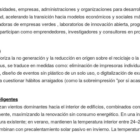
sidades, empresas, administraciones y organizaciones para desarroll
ad, acelerando la transición hacia modelos económicos y sociales má
badoras de empresas verdes , laboratorios de innovación abierta, pr
s participan como emprendedores, investigadores y consultores en pro
s
oriza la no generación y la reducción en origen sobre el reciclaje o l
mpus, se traduce en medidas como: eliminación de impresoras individ
io, diseño de eventos sin plástico de un solo uso, o digitalización d
ca cuestionar hábitos arraigados (como la sobreimpresión "por si aca
eligentes
izan vientos dominantes hacia el interior de edificios, combinados 
nte, maximizando la renovación sin consumo energético. En una insti
ctura existente; en verano, mantienen la temperatura interior entre 24–
ombinan con precalentamiento solar pasivo en invierno. La temperatur