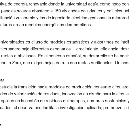
tiva de energía renovable donde la universidad actúa como nodo cen
aneles solares abastece a 150 viviendas colindantes y edificios uni
tuación vulnerable y los de ingeniería eléctrica gestionan la microre
tructuras crean modelos energéticos democráticos......
niversidades es el uso de modelos estadísticos y algoritmos de intelige
invernadero bajo diferentes escenarios —crecimiento, eficiencia, d
 de metas ambiciosas. En el contexto español, su desarrollo se ha ace
 to Zero, que exigen hojas de ruta con metas verificables. Un caso
lar
studia la transición hacia modelos de producción consumo circulares 
ades de valorización de residuos, innovación en diseño para la circul
e aplican en la gestión de residuos del campus, compras sostenibles
dades, el observatorio facilita la investigación aplicada, promueve la
al