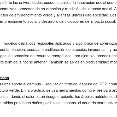
a cómo las universidades pueden catalizar la innovación social soste
aborativos, procesos de co-creación y medición del impacto social. 
yectos de emprendimiento verde y alianzas universidad-sociedad. Los
 emprendimiento social y desarrollo de indicadores de impacto social.
os, modelos climáticos regionales aplicados y algoritmos de aprendiza
ntaminación, sequías o proliferación de especies invasoras— y act
a gestión proactiva de recursos energéticos : por ejemplo, predecir
nto térmico la noche anterior. También se aplica en biodiversidad: m
micos
turaleza aporta al campus —regulación térmica, captura de CO2, cont
ructura verde. En la práctica, se usa herramientas como i-Tree para ár
ur, donde el calor es un riesgo creciente, los árboles autóctonos d
struidos previenen daños por lluvias intensas. el acuerdo entre unive