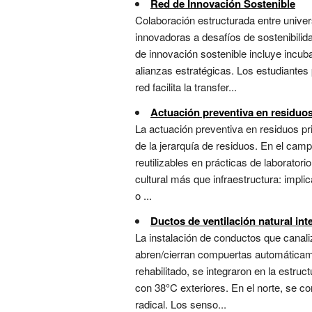
Red de Innovación Sostenible
Colaboración estructurada entre univer
innovadoras a desafíos de sostenibilid
de innovación sostenible incluye incu
alianzas estratégicas. Los estudiante
red facilita la transfer...
Actuación preventiva en residuo
La actuación preventiva en residuos pri
de la jerarquía de residuos. En el ca
reutilizables en prácticas de laborator
cultural más que infraestructura: impli
o ...
Ductos de ventilación natural int
La instalación de conductos que canal
abren/cierran compuertas automáticame
rehabilitado, se integraron en la estru
con 38°C exteriores. En el norte, se c
radical. Los senso...