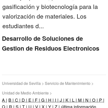
gasificación y biotecnología para la
valorización de materiales. Los
estudiantes d...
Desarrollo de Soluciones de
Gestion de Residuos Electronicos
Universidad de Sevilla > Servicio de Mantenimiento >
Unidad de Medio Ambiente >
A |
B |
C |
D |
E |
F |
G |
H |
I |
J |
K |
L |
M |
N |
O |
P |
Q |
R |
S |
T |
U |
V |
X |
Y |
Z |
última información