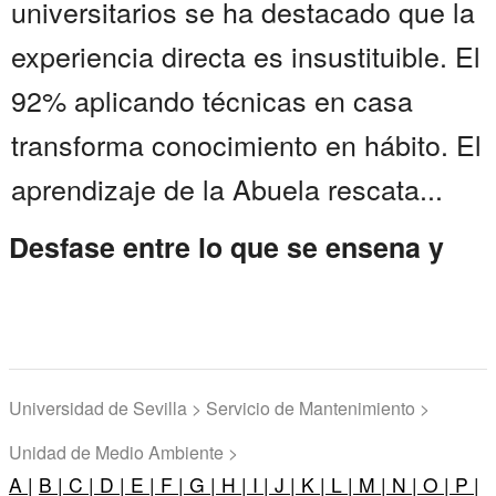
universitarios se ha destacado que la
experiencia directa es insustituible. El
92% aplicando técnicas en casa
transforma conocimiento en hábito. El
aprendizaje de la Abuela rescata...
Desfase entre lo que se ensena y
Universidad de Sevilla > Servicio de Mantenimiento >
Unidad de Medio Ambiente >
A |
B |
C |
D |
E |
F |
G |
H |
I |
J |
K |
L |
M |
N |
O |
P |