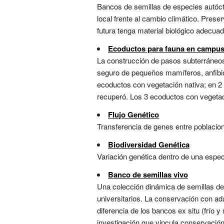
Bancos de semillas de especies autócto
local frente al cambio climático. Prese
futura tenga material biológico adecuado
Ecoductos para fauna en campu
La construcción de pasos subterráneos
seguro de pequeños mamíferos, anfibios
ecoductos con vegetación nativa; en 2 
recuperó. Los 3 ecoductos con vegetaci
Flujo Genético
Transferencia de genes entre poblacio
Biodiversidad Genética
Variación genética dentro de una especi
Banco de semillas vivo
Una colección dinámica de semillas de v
universitarios. La conservación con ada
diferencia de los bancos ex situ (frío 
investigación que vincula conservació