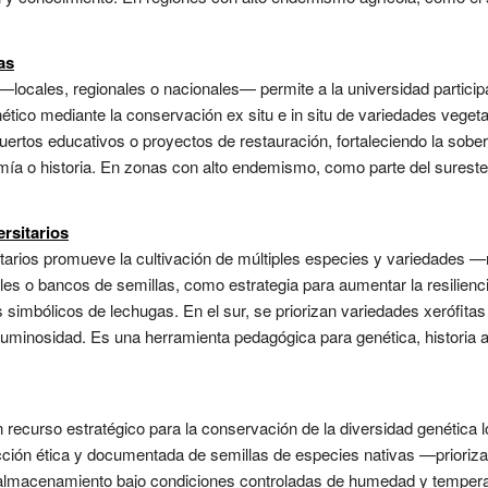
as
locales, regionales o nacionales— permite a la universidad particip
tico mediante la conservación ex situ e in situ de variedades vegeta
uertos educativos o proyectos de restauración, fortaleciendo la sober
mía o historia. En zonas con alto endemismo, como parte del sureste
rsitarios
tarios promueve la cultivación de múltiples especies y variedades —na
les o bancos de semillas, como estrategia para aumentar la resilienc
simbólicos de lechugas. En el sur, se priorizan variedades xerófitas y
uminosidad. Es una herramienta pedagógica para genética, historia ag
recurso estratégico para la conservación de la diversidad genética lo
cción ética y documentada de semillas de especies nativas —prioriza
almacenamiento bajo condiciones controladas de humedad y temperat