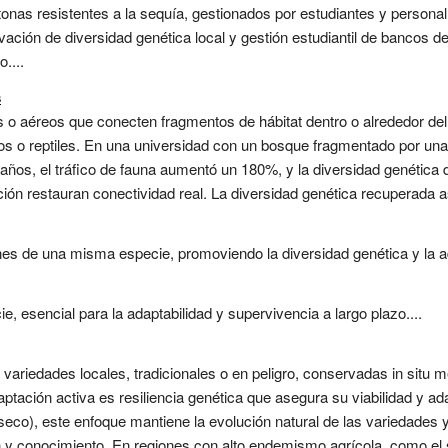
nas resistentes a la sequía, gestionados por estudiantes y personal 
rvación de diversidad genética local y gestión estudiantil de bancos 
....
s
 o aéreos que conecten fragmentos de hábitat dentro o alrededor de
 o reptiles. En una universidad con un bosque fragmentado por una c
años, el tráfico de fauna aumentó un 180%, y la diversidad genética d
ón restauran conectividad real. La diversidad genética recuperada ase
nes de una misma especie, promoviendo la diversidad genética y la a
e, esencial para la adaptabilidad y supervivencia a largo plazo....
ariedades locales, tradicionales o en peligro, conservadas in situ m
ptación activa es resiliencia genética que asegura su viabilidad y ad
y seco), este enfoque mantiene la evolución natural de las variedades 
n y conocimiento. En regiones con alto endemismo agrícola, como el 