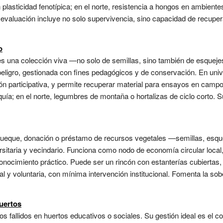
 plasticidad fenotípica; en el norte, resistencia a hongos en ambient
evaluación incluye no solo supervivencia, sino capacidad de recupe
o
 una colección viva —no solo de semillas, sino también de esqueje
 peligro, gestionada con fines pedagógicos y de conservación. En uni
n participativa, y permite recuperar material para ensayos en campo.
ía; en el norte, legumbres de montaña o hortalizas de ciclo corto. 
trueque, donación o préstamo de recursos vegetales —semillas, esq
sitaria y vecindario. Funciona como nodo de economía circular local
onocimiento práctico. Puede ser un rincón con estanterías cubiertas
tal y voluntaria, con mínima intervención institucional. Fomenta la sob
uertos
s fallidos en huertos educativos o sociales. Su gestión ideal es el co