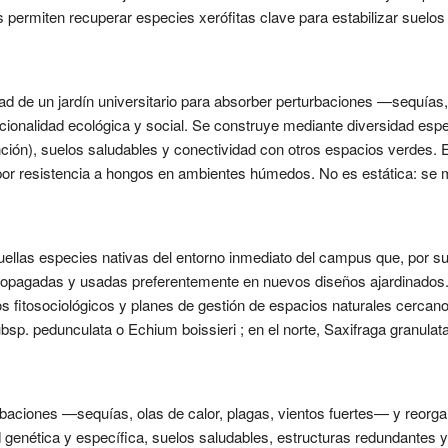
s permiten recuperar especies xerófitas clave para estabilizar suelos
idad de un jardín universitario para absorber perturbaciones —sequías,
onalidad ecológica y social. Se construye mediante diversidad espec
ción), suelos saludables y conectividad con otros espacios verdes. E
e, por resistencia a hongos en ambientes húmedos. No es estática: se 
aquellas especies nativas del entorno inmediato del campus que, por su
propagadas y usadas preferentemente en nuevos diseños ajardinados.
 fitosociológicos y planes de gestión de espacios naturales cercanos
p. pedunculata o Echium boissieri ; en el norte, Saxifraga granulat
baciones —sequías, olas de calor, plagas, vientos fuertes— y reorg
d genética y específica, suelos saludables, estructuras redundantes 