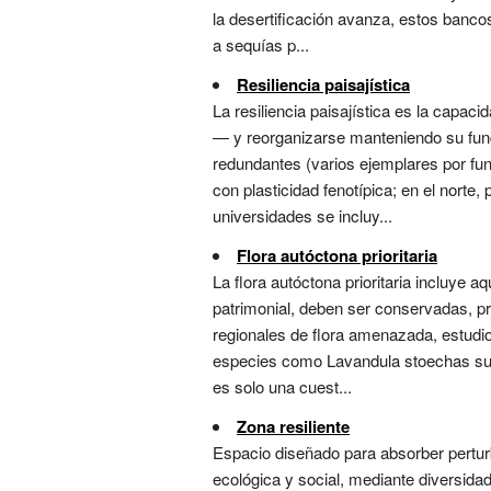
la desertificación avanza, estos banco
a sequías p...
Resiliencia paisajística
La resiliencia paisajística es la capac
— y reorganizarse manteniendo su funci
redundantes (varios ejemplares por fun
con plasticidad fenotípica; en el nort
universidades se incluy...
Flora autóctona prioritaria
La flora autóctona prioritaria incluye 
patrimonial, deben ser conservadas, 
regionales de flora amenazada, estudios
especies como Lavandula stoechas subs
es solo una cuest...
Zona resiliente
Espacio diseñado para absorber pertur
ecológica y social, mediante diversida