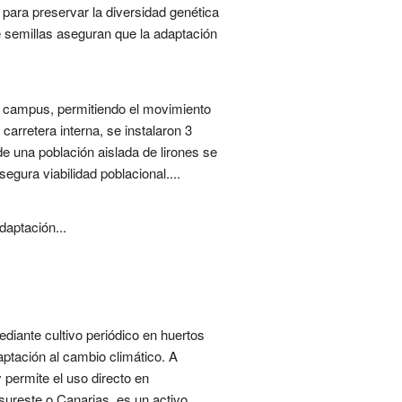
para preservar la diversidad genética
de semillas aseguran que la adaptación
l campus, permitiendo el movimiento
arretera interna, se instalaron 3
e una población aislada de lirones se
gura viabilidad poblacional....
daptación...
ediante cultivo periódico en huertos
aptación al cambio climático. A
y permite el uso directo en
sureste o Canarias, es un activo