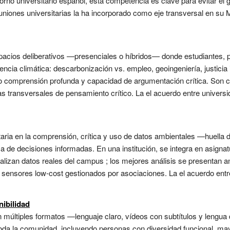
torno universitario español, esta competencia es clave para evitar e
uniones universitarias la ha incorporado como eje transversal en s
pacios deliberativos —presenciales o híbridos— donde estudiantes, 
encia climática: descarbonización vs. empleo, geoingeniería, justicia 
o comprensión profunda y capacidad de argumentación crítica. Son 
 transversales de pensamiento crítico. La el acuerdo entre universi
aria en la comprensión, crítica y uso de datos ambientales —huella de
 de decisiones informadas. En una institución, se integra en asigna
alizan datos reales del campus ; los mejores análisis se presentan ant
 sensores low-cost gestionados por asociaciones. La el acuerdo ent
ibilidad
 múltiples formatos —lenguaje claro, vídeos con subtítulos y lengua 
toda la comunidad, incluyendo personas con diversidad funcional, ma