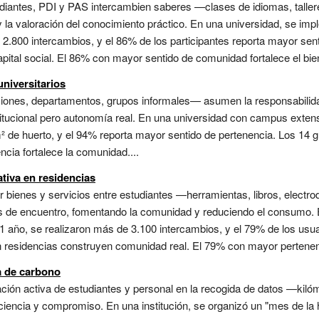
diantes, PDI y PAS intercambien saberes —clases de idiomas, tallere
y la valoración del conocimiento práctico. En una universidad, se i
e 2.800 intercambios, y el 86% de los participantes reporta mayor se
ital social. El 86% con mayor sentido de comunidad fortalece el bien
universitarios
nes, departamentos, grupos informales— asumen la responsabilidad 
itucional pero autonomía real. En una universidad con campus extenso
² de huerto, y el 94% reporta mayor sentido de pertenencia. Los 14 
cia fortalece la comunidad....
tiva en residencias
 bienes y servicios entre estudiantes —herramientas, libros, electr
os de encuentro, fomentando la comunidad y reduciendo el consumo. 
1 año, se realizaron más de 3.100 intercambios, y el 79% de los usu
 residencias construyen comunidad real. El 79% con mayor pertenencia
la de carbono
pación activa de estudiantes y personal en la recogida de datos —kil
iencia y compromiso. En una institución, se organizó un "mes de la hu