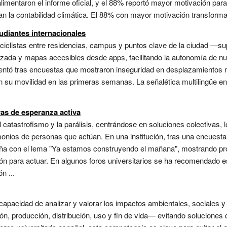
alimentaron el informe oficial, y el 88% reportó mayor motivación par
n la contabilidad climática. El 88% con mayor motivación transforma 
udiantes internacionales
 y ciclistas entre residencias, campus y puntos clave de la ciudad 
forzada y mapas accesibles desde apps, facilitando la autonomía de 
ementó tras encuestas que mostraron inseguridad en desplazamientos 
 su movilidad en las primeras semanas. La señalética multilingüe en 
as de esperanza activa
catastrofismo y la parálisis, centrándose en soluciones colectivas, lo
timonios de personas que actúan. En una institución, tras una encue
aña con el lema "Ya estamos construyendo el mañana", mostrando pr
n para actuar. En algunos foros universitarios se ha recomendado e
n ...
 capacidad de analizar y valorar los impactos ambientales, sociales 
ón, producción, distribución, uso y fin de vida— evitando solucione