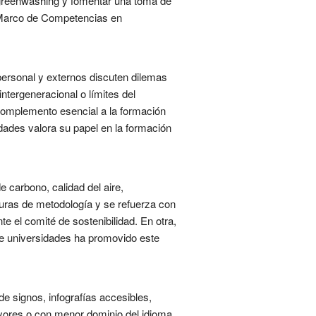
l greenwashing y fomentar una toma de
u Marco de Competencias en
personal y externos discuten dilemas
intergeneracional o límites del
complemento esencial a la formación
dades valora su papel en la formación
 carbono, calidad del aire,
turas de metodología y se refuerza con
e el comité de sostenibilidad. En otra,
re universidades ha promovido este
de signos, infografías accesibles,
yores o con menor dominio del idioma.