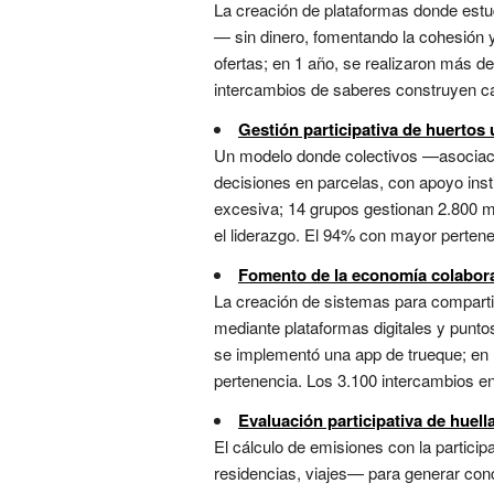
La creación de plataformas donde estu
— sin dinero, fomentando la cohesión 
ofertas; en 1 año, se realizaron más d
intercambios de saberes construyen cap
Gestión participativa de huertos 
Un modelo donde colectivos —asociacio
decisiones en parcelas, con apoyo inst
excesiva; 14 grupos gestionan 2.800 m
el liderazgo. El 94% con mayor pertenen
Fomento de la economía colabora
La creación de sistemas para compartir
mediante plataformas digitales y punt
se implementó una app de trueque; en 
pertenencia. Los 3.100 intercambios en
Evaluación participativa de huel
El cálculo de emisiones con la partici
residencias, viajes— para generar conc