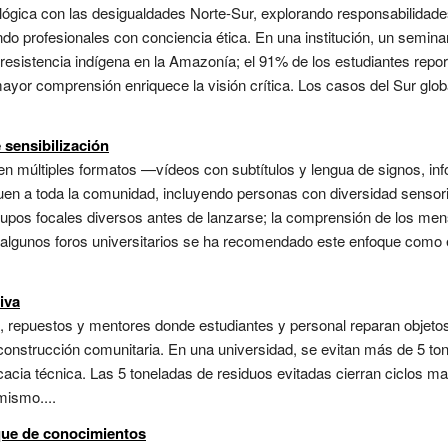
lógica con las desigualdades Norte-Sur, explorando responsabilidade
ndo profesionales con conciencia ética. En una institución, un semina
 resistencia indígena en la Amazonía; el 91% de los estudiantes rep
ayor comprensión enriquece la visión crítica. Los casos del Sur globa
 sensibilización
 múltiples formatos —vídeos con subtítulos y lengua de signos, infog
uen a toda la comunidad, incluyendo personas con diversidad sensoria
upos focales diversos antes de lanzarse; la comprensión de los me
En algunos foros universitarios se ha recomendado este enfoque com
iva
 repuestos y mentores donde estudiantes y personal reparan objetos 
onstrucción comunitaria. En una universidad, se evitan más de 5 ton
icacia técnica. Las 5 toneladas de residuos evitadas cierran ciclos m
mismo....
que de conocimientos