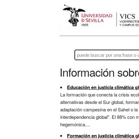
Información sob
Educación en justicia climática g
La formación que conecta la crisis eco
alternativas desde el Sur global, forma
adaptación campesina en el Sahel o la
interdependencia global". El 88% con m
hegemónica....
Formación en justicia climática g