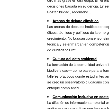
otro más grave en otra etapa. En el en
decisiones basada en evidencia. En re
Sostenibilidad , recomend...
Arenas de debate climático
Las arenas de debate climático son es
éticos, técnicos y políticos de la emerg
crecimiento. No buscan consenso, sin
técnica y se enmarcan en competencias
de ciudadanos refl...
Cultura del dato ambiental
La formación de la comunidad universit
biodiversidad— como base para la toma
talleres prácticos donde estudiantes an
se creó un observatorio ciudadano con
enfoque como antíd...
Comunicación inclusiva en sosten
La difusión de información ambiental en
audios— para garantizar que llegue a 