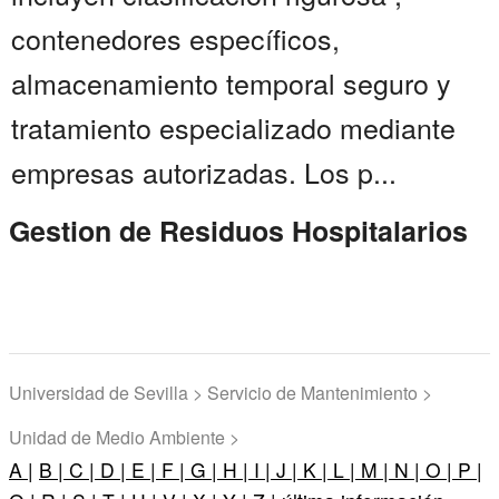
contenedores específicos,
almacenamiento temporal seguro y
tratamiento especializado mediante
empresas autorizadas. Los p...
Gestion de Residuos Hospitalarios
Universidad de Sevilla > Servicio de Mantenimiento >
Unidad de Medio Ambiente >
A |
B |
C |
D |
E |
F |
G |
H |
I |
J |
K |
L |
M |
N |
O |
P |