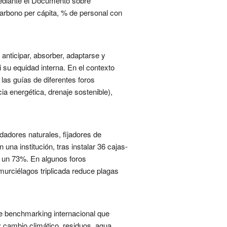
mediante el Documento sobre
arbono per cápita, % de personal con
 anticipar, absorber, adaptarse y
 su equidad interna. En el contexto
las guías de diferentes foros
a energética, drenaje sostenible),
adores naturales, fijadores de
una institución, tras instalar 36 cajas-
jó un 73%. En algunos foros
murciélagos triplicada reduce plagas
e benchmarking internacional que
y cambio climático, residuos, agua,