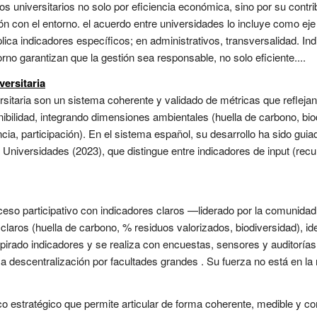
 universitarios no solo por eficiencia económica, sino por su contrib
ción con el entorno. el acuerdo entre universidades lo incluye como 
ica indicadores específicos; en administrativos, transversalidad. Ind
orno garantizan que la gestión sea responsable, no solo eficiente....
versitaria
ersitaria son un sistema coherente y validado de métricas que refleja
nibilidad, integrando dimensiones ambientales (huella de carbono, bio
ia, participación). En el sistema español, su desarrollo ha sido guiad
Universidades (2023), que distingue entre indicadores de input (rec
eso participativo con indicadores claros —liderado por la comunidad
claros (huella de carbono, % residuos valorizados, biodiversidad), ide
pirado indicadores y se realiza con encuestas, sensores y auditoría
a descentralización por facultades grandes . Su fuerza no está en la no
estratégico que permite articular de forma coherente, medible y com