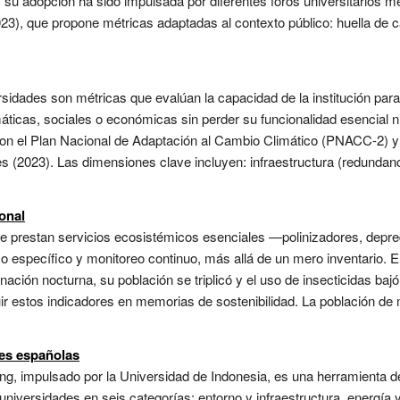
 su adopción ha sido impulsada por diferentes foros universitarios 
3), que propone métricas adaptadas al contexto público: huella de c
rsidades son métricas que evalúan la capacidad de la institución para
áticas, sociales o económicas sin perder su funcionalidad esencial ni
con el Plan Nacional de Adaptación al Cambio Climático (PNACC-2) y 
s (2023). Las dimensiones clave incluyen: infraestructura (redundanci
onal
e prestan servicios ecosistémicos esenciales —polinizadores, depred
 específico y monitoreo continuo, más allá de un mero inventario. En 
inación nocturna, su población se triplicó y el uso de insecticidas ba
ir estos indicadores en memorias de sostenibilidad. La población de 
es españolas
ng, impulsado por la Universidad de Indonesia, es una herramienta d
niversidades en seis categorías: entorno y infraestructura, energía 