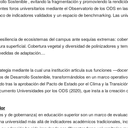
rollo Sostenible , evitando la fragmentación y promoviendo la rendici
erentes foros universitarios mediante el Observatorio de los ODS en l
co de indicadores validados y un espacio de benchmarking. Las uni
 resiliencia de ecosistemas del campus ante sequías extremas: cober
ra superficial. Cobertura vegetal y diversidad de polinizadores y te
medidas de adaptación....
ategia mediante la cual una institución articula sus funciones —docen
os de Desarrollo Sostenible, transformándolos en un marco operativo 
do tras la aprobación del Pacto de Estado por el Clima y la Transic
documento Universidades por los ODS (2020), que insta a la creación
ior
les y de gobernanza) en educación superior son un marco de evaluaci
 universidad más allá de indicadores académicos tradicionales, inco