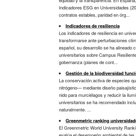
equidad y la transparencia. En España,
Indicadores ESG en Universidades (202
contratos estables, paridad en órg...
Indicadores de resiliencia
Los indicadores de resiliencia en unive
transformarse ante perturbaciones clim
español, su desarrollo se ha alineado 
universitarios sobre Campus Resiliente
gobernanza (planes de cont...
Gestión de la biodiversidad funci
La conservación activa de especies qu
nitrógeno— mediante diseño paisajístico
nido para murciélagos y reducir la ilum
universitarios se ha recomendado inclu
naturalmente. ...
Greenmetric ranking universidad
El Greenmetric World University Ranki
evalúa el desempeño ambiental de las u