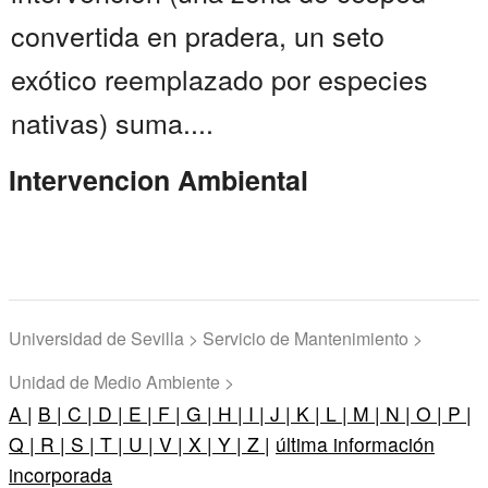
convertida en pradera, un seto
exótico reemplazado por especies
nativas) suma....
Intervencion Ambiental
Universidad de Sevilla > Servicio de Mantenimiento >
Unidad de Medio Ambiente >
A |
B |
C |
D |
E |
F |
G |
H |
I |
J |
K |
L |
M |
N |
O |
P |
Q |
R |
S |
T |
U |
V |
X |
Y |
Z |
última información
incorporada